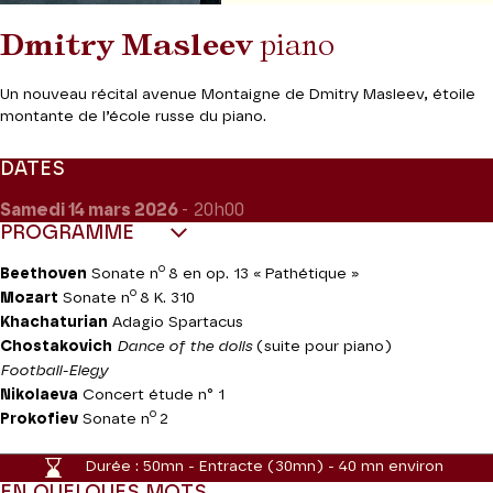
Dmitry Masleev
piano
Un nouveau récital avenue Montaigne de Dmitry Masleev, étoile
montante de l’école russe du piano.
DATES
Samedi 14
mars 2026
- 20h00
PROGRAMME
o
Beethoven
Sonate n
8 en op. 13 « Pathétique »
o
Mozart
Sonate n
8 K. 310
Khachaturian
Adagio Spartacus
Chostakovich
Dance of the dolls
(suite pour piano)
Football-Elegy
Nikolaeva
Concert étude n° 1
o
Prokofiev
Sonate n
2
Durée :
50mn - Entracte (30mn) - 40 mn environ
EN QUELQUES MOTS