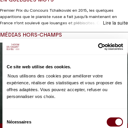
Premier Prix du Concours Tchaïkovski en 2015, les quelques
apparitions que le pianiste russe a fait jusqu’à maintenant en
Lire la suite
France n’ont soulevé que louanges et plébiscites. Ce fut le cas
lors d’un ébouriffant Concerto n° 1 de Tchaïkovski donné avec le
MÉDIAS HORS-CHAMPS
National en 2020 puis de ses premiers récitals à la Roque-
d’Anthéron, à la Philharmonie de Paris et ici-même. Le voici pour la
troisième fois sur la scène de l’avenue Montaigne où tant de ses
grands aînés ont joué, et où il s’adonnera entre autres à un
programme consacré aux « classiques » Mozart et Beethoven, et
Ce site web utilise des cookies.
à son compatriote Prokofiev.
Nous utilisons des cookies pour améliorer votre
Production Piano****
expérience, réaliser des statistiques et vous proposer des
offres adaptées. Vous pouvez accepter, refuser ou
personnaliser vos choix.
Sélection
Nécessaires
du