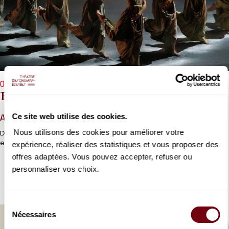
08/10/2026 → 11/10/2026 - 19h30
Boston Ballet
Ce site web utilise des cookies.
Alexander Ekman, Akram Khan
Nous utilisons des cookies pour améliorer votre
Deux figures majeures du ballet contemporain, Alexander Ekman
et Akram Khan, au programme du Boston Ballet.
expérience, réaliser des statistiques et vous proposer des
offres adaptées. Vous pouvez accepter, refuser ou
personnaliser vos choix.
RÉSERVER
DÉTAILS
Sélection
Nécessaires
du
consentement