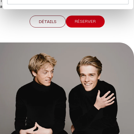
Trois jeunes talentueux instrumentistes pour une première venue
avenue Montaigne.
RÉSERVER
DÉTAILS