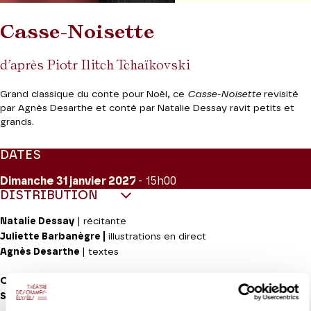
Casse-Noisette
d’après Piotr Ilitch Tchaïkovski
Grand classique du conte pour Noël, ce
Casse-Noisette
revisité
par Agnès Desarthe et conté par Natalie Dessay ravit petits et
grands.
DATES
Dimanche 31
janvier 2027
- 15h00
DISTRIBUTION
Natalie Dessay
| récitante
Juliette Barbanègre |
illustrations en direct
Agnès Desarthe
| textes
Quintette Ouranos
Sophie Bellanger
| harpe