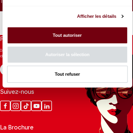
TARIF UNIQUE
15 €
Afficher les détails
Tout autoriser
Restez informés
Inscrivez-vous à la newsletter pour recevoir les informations
Autoriser la sélection
du Théâtre.
S'INSCRIRE
Tout refuser
Suivez-nous
Facebook
Instagram
Tik
Youtube
Linkedin
Tok
La Brochure