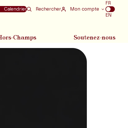
Choix
FR
de
Calendrier
Rechercher
Mon compte
la
EN
langue
Hors-Champs
Soutenez-nous
Diapositive suivan