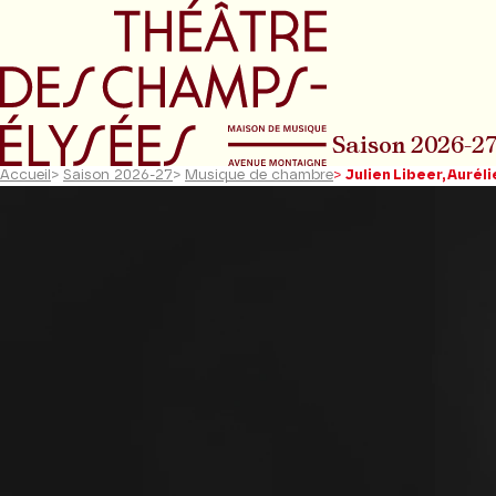
Aller au menu principal
Aller au conte
Saison 2026-2
Accueil
>
Saison 2026-27
>
Musique de chambre
>
Julien Libeer, Aurél
Diapositive précédente