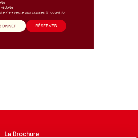
uite
s réduite
ute / en vente aux caisses 1h avant la
RÉSERVER
ABONNER
La Brochure