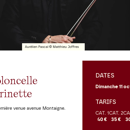
Aurélien Pascal © Matthieu Joffres
DATES
loncelle
Dimanche 11
oc
rinette
TARIFS
remière venue avenue Montaigne.
CAT. 1
CAT. 2
CA
40 €
35 €
3