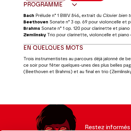
PROGRAMME
Bach
Prélude n° 1 BWV 846, extrait du
Clavier bien 
Beethoven
Sonate n° 3 op. 69 pour violoncelle et p
Brahms
Sonate n° 1 op. 120 pour clarinette et piano
Zemlinsky
Trio pour clarinette, violoncelle et piano
EN QUELQUES MOTS
Trois instrumentistes au parcours déjà jalonné de 
ce soir pour fêter quelques-unes des plus belles pa
(Beethoven et Brahms) et au final en trio (Zemlinsky)
des trois, il est né en 1987) a été un élève de Maria
fortement influencé son évolution musicale. Chambri
régulièrement dans toute l’Europe comme pour cett
violon et piano donnée avec Lorenzo Gatto à l’Audit
Aurélien Pascal a été révélation soliste instrumental
2023. Aussi à l’aise comme concertiste que chambriste
Adolphe Gand de 19850 qu’il a hérité de sa mère. Enfi
à 22 ans le plus jeune Premier Prix du concours de 
Restez informés
transmission et de pédagogie, il excelle tout autant