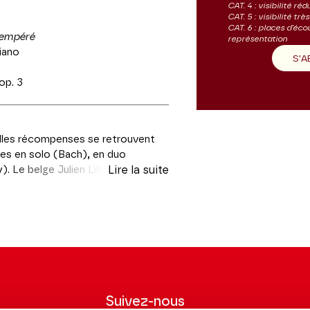
CAT. 4 : visibilité réd
CAT. 5 : visibilité trè
CAT. 6 : places d'éco
tempéré
représentation
iano
S'
 op. 3
belles récompenses se retrouvent
ges en solo (Bach), en duo
. Le belge Julien Libeer (l’aîné
Lire la suite
 João Pires dont les conseils ont
ste accompli, il se produit
e intégrale des sonates pour
orium du Louvre. Le trentenaire
 aux Victoires de la Musique en
, il joue sur un violoncelle
n, le toscan Kevin Spagnolo fut lui
Genève en 2018. Féru de
Suivez-nous
 en concert.