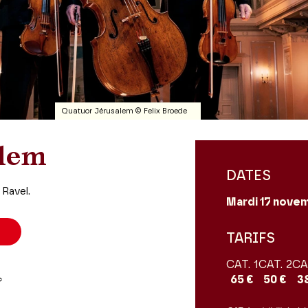
Quatuor Jérusalem © Felix Broede
alem
DATES
Ravel.
Mardi 17
novem
R
TARIFS
CAT. 1
CAT. 2
CA
»
65 €
50 €
3