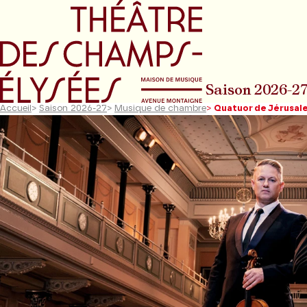
Aller au menu principal
Aller au conte
Saison 2026-2
Accueil
>
Saison 2026-27
>
Musique de chambre
>
Quatuor de Jérusal