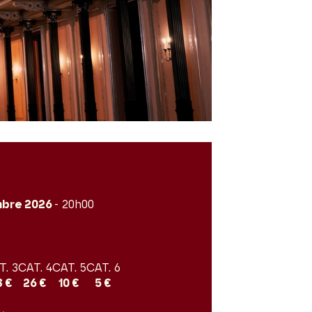
bre 2026
- 20h00
T. 3
CAT. 4
CAT. 5
CAT. 6
8 €
26 €
10 €
5 €