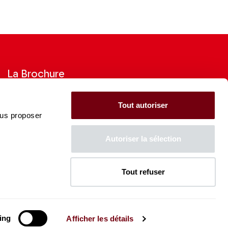
La Brochure
Consultez la Brochure 2026-27
Tout autoriser
ous proposer
CONSULTER
Autoriser la sélection
Tout refuser
La Caisse des Dépôts soutient
l'ensemble de la programmation
du Théâtre des Champs-
Élysées
ing
Afficher les détails