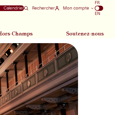
Choix
FR
de
Calendrier
Rechercher
Mon compte
la
EN
langue
Hors-Champs
Soutenez-nous