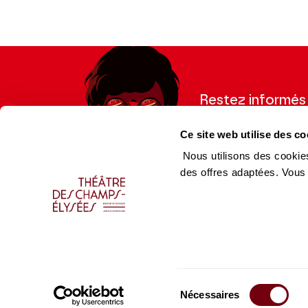
Restez informés
Inscrivez-vous à la ne
Ce site web utilise des co
recevoir les informatio
Nous utilisons des cookies
des offres adaptées. Vous
Espace Pro
Équip
Enseignants
Équip
Presse
Caiss
Sélection
Productions Hors les murs
Produ
Nécessaires
du