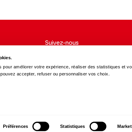
Suivez-nous
wsletter pour
Suivez-nous sur les réseaux sociaux et
okies.
ns du Théâtre.
soyez informés en temps réel.
 pour améliorer votre expérience, réaliser des statistiques et v
Facebook
Instagram
Tik
Youtube
Linkedin
 pouvez accepter, refuser ou personnaliser vos choix.
S'INSCRIRE
Tok
es et Partenaires
15 avenue Montaigne
es du Théâtre
75008 Paris
e des Dépôts
contact@theatrechampselysees.fr
cteurs et partenaires
Préférences
Statistiques
Market