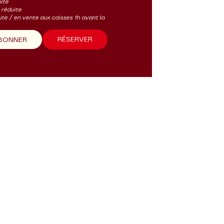
uite
s réduite
ute / en vente aux caisses 1h avant la
RÉSERVER
ABONNER