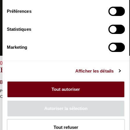
consentement
Préférences
Statistiques
Marketing
07/06/2027 - 20h00
Renaud Capuçon, Mao Fujita
Afficher les détails
Beethoven I
Tout autoriser
Premier Rendez-vous du tête-à-tête Beethovénien de Renaud
Capuçon et Mao Fujita.
Autoriser la sélection
Tout refuser