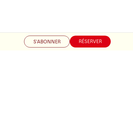
RÉSERVER
S'ABONNER
Restez informés
Inscrivez-vous à la newsletter pour recevoir les informations
du Théâtre.
S'INSCRIRE
Suivez-nous
Facebook
Instagram
Tik
Youtube
Linkedin
Tok