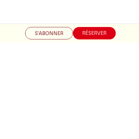
Restez informés
RÉSERVER
S'ABONNER
Inscrivez-vous à la newsletter pour recevoir les informations
du Théâtre.
S'INSCRIRE
Suivez-nous
Facebook
Instagram
Tik
Youtube
Linkedin
Tok
La Brochure