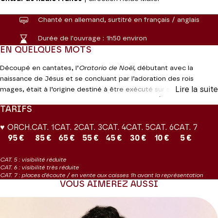
Chanté en allemand, surtitré en français / anglais
Durée de l'ouvrage :
1h50 environ
EN QUELQUES MOTS
Découpé en cantates, l’
Oratorio de Noël,
débutant avec la
naissance de Jésus et se concluant par l’adoration des rois
Lire la suite
mages, était à l’origine destiné à être exécuté sur six jours
consécutifs. L’œuvre puise amplement dans les Évangiles de Saint
TARIFS
Luc et Saint Matthieu et offre l’une des pages les plus
magistrales de l’art de Bach.
♥ ORCH.
CAT. 1
CAT. 2
CAT. 3
CAT. 4
CAT. 5
CAT. 6
CAT. 7
95 €
85 €
65 €
55 €
45 €
30 €
10 €
5 €
Coproduction Théâtre des Champs-Élysées | Radio France
France Musique enregistre ce concert.
CAT. 5 : visibilité réduite
CAT. 6 : visibilité très réduite
CAT. 7 : places d'écoute / en vente aux caisses 1h avant la représentation
VOUS AIMEREZ AUSSI