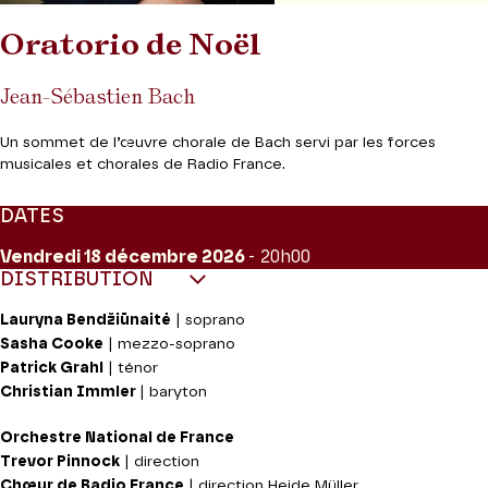
Oratorio de Noël
Jean-Sébastien Bach
Un sommet de l’œuvre chorale de Bach servi par les forces
musicales et chorales de Radio France.
DATES
Vendredi 18
décembre 2026
- 20h00
DISTRIBUTION
Lauryna Bendžiūnaitė
| soprano
Sasha Cooke
| mezzo-soprano
Patrick Grahl
| ténor
Christian Immler
| baryton
Orchestre National de France
Trevor Pinnock
| direction
Chœur de Radio France
| direction Heide Müller