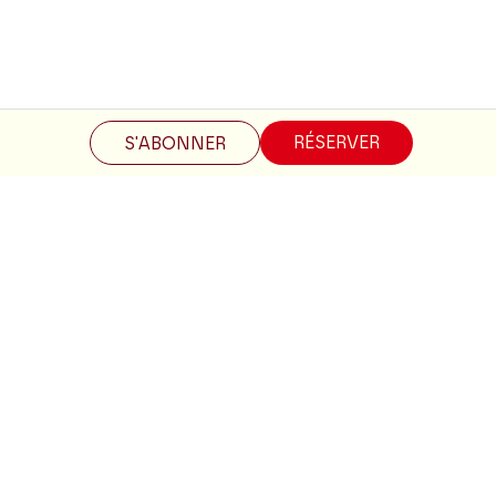
Restez informés
RÉSERVER
S'ABONNER
Inscrivez-vous à la newsletter pour recevoir les informations
du Théâtre.
S'INSCRIRE
Suivez-nous
Facebook
Instagram
Tik
Youtube
Linkedin
Tok
La Brochure