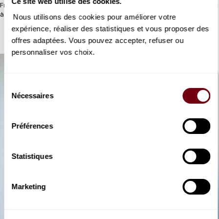
Ce site web utilise des cookies.
Freddie de Tommaso et le jeune Mihai Damian, deux Grandes Voix
à déguster sans modération.
Nous utilisons des cookies pour améliorer votre
expérience, réaliser des statistiques et vous proposer des
offres adaptées. Vous pouvez accepter, refuser ou
personnaliser vos choix.
Sélection
Nécessaires
du
consentement
Préférences
Statistiques
Marketing