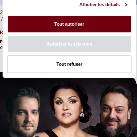
Afficher les détails
29/01/2027 - 20h00
Amina Edris, Pene Pati
Tout autoriser
Rossini, Meyerbeer, Gounod, Massenet, Puccini...
En couple à la scène comme à la ville, Amina Edris et Pene Pati
Autoriser la sélection
étincellent.
Tout refuser