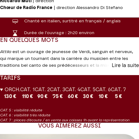
Riccardo Muti
| direction
Chœur de Radio France
| direction Alessandro Di Stefano
Chanté en italien, surtitré en français / anglais
Durée de l'ouvrage :
2h20 environ
EN QUELQUES MOTS
Attila
est un ouvrage de jeunesse de Verdi, sanguin et nerveux,
qui marque un tournant dans la carrière du musicien entre les
Lire la suite
traditions bel canto de ses prédécesseurs et la mise en place de
son propre style, qui en fera le fer de lance de l’opéra italien de la
TARIFS
seconde moitié du XIXe siècle. Verdi prend ici des libertés avec
l’Histoire, donnant à ses personnages un profil bien plus
♥ ORCH.
CAT. 1
CAT. 2
CAT. 3
CAT. 4
CAT. 5
CAT. 6
CAT. 7
complexe, en particulier pour le héros Attila, ici assailli de doutes
130 €
110 €
90 €
75 €
60 €
30 €
10 €
5 €
et bien loin de la légende sanguinaire du roi des Huns.
CAT. 5 : visibilité réduite
Coproduction Théâtre des Champs-Élysées | Radio France
CAT. 6 : visibilité très réduite
France Musique enregistre ce concert.
CAT. 7 : places d'écoute / en vente aux caisses 1h avant la représentation
VOUS AIMEREZ AUSSI