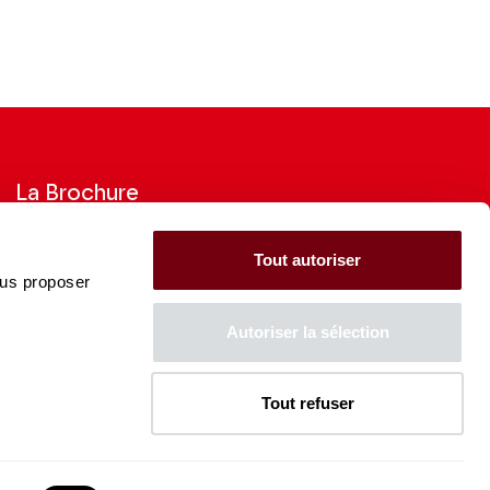
La Brochure
Consultez la Brochure 2026-27
Tout autoriser
ous proposer
CONSULTER
Autoriser la sélection
Tout refuser
La Caisse des Dépôts soutient
l'ensemble de la programmation
du Théâtre des Champs-
Élysées