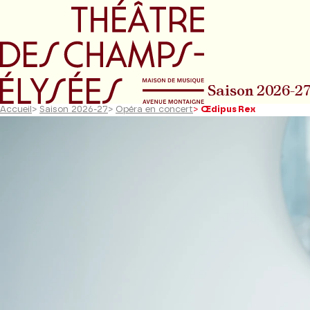
Aller au menu principal
Aller au conte
Saison 2026-2
Accueil
>
Saison 2026-27
>
Opéra en concert
>
Œdipus Rex