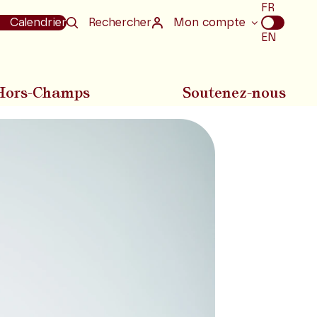
Choix
FR
de
Calendrier
Rechercher
Mon compte
la
EN
langue
Hors-Champs
Soutenez-nous