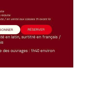
uite
s réduite
ute / en vente aux caisses 1h avant la
RÉSERVER
ABONNER
é en latin, surtitré en français /
is
e des ouvrages :
1h40 environ