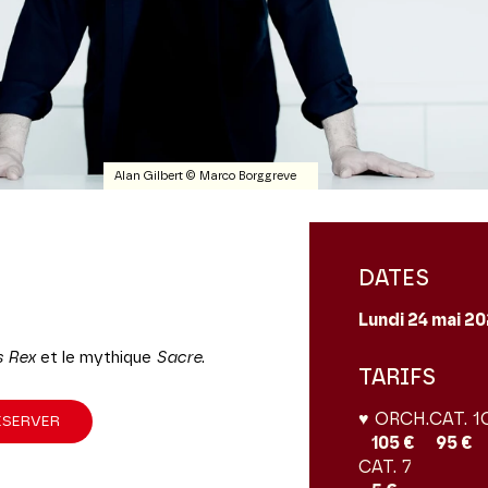
Alan Gilbert © Marco Borggreve
DATES
Lundi 24
mai 2
s Rex
et le mythique
Sacre
.
TARIFS
♥ ORCH.
CAT. 1
ÉSERVER
105 €
95 €
CAT. 7