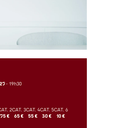
027
- 19h30
CAT. 2
CAT. 3
CAT. 4
CAT. 5
CAT. 6
75 €
65 €
55 €
30 €
10 €