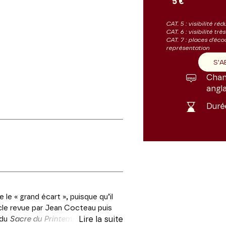
5 €
CAT. 5 : visibilité réd
CAT. 6 : visibilité trè
CAT. 7 : places d'éco
représentation
S'
Chant
angla
Duré
le « grand écart », puisque qu’il
cle revue par Jean Cocteau puis
 du
Sacre du Printemps.
Lire la suite
Un