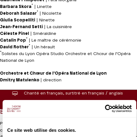
*
Barbara Skora
| Linette
*
Deborah Salazar
| Nicolette
Giulia Scopelliti
| Ninette
Jean-Fernand Setti
| La cuisinière
Céleste Pinel
| Sméraldine
*
Catalin Pop
| Le maître de cérémonie
*
David Rother
| Un hérault
*
Solistes du Lyon Opéra Studio Orchestre et Chœur de l’Opéra
National de Lyon
Orchestre et Chœur de l’Opéra National de Lyon
Dmitry Matvienko
| direction
Chanté en français, surtitré en français / anglais
Durée de l'ouvrage :
2h environ
EN QUELQUES MOTS
Prokofiev s’essaya avec succès à de nombreux genres, sonate,
Ce site web utilise des cookies.
concerto, symphonies, musique de ballet et opéra. Si
Guerre et
Lire la suite
Paix
tient une place particulière dans l’histoire de l’opéra moderne