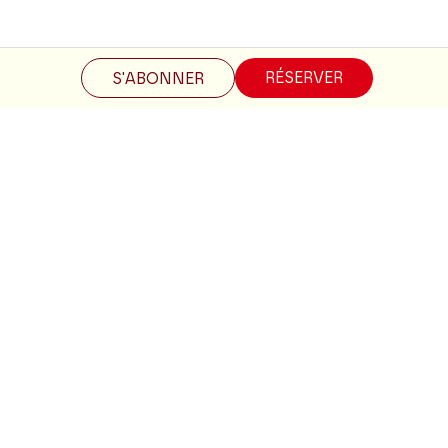
RÉSERVER
S'ABONNER
Restez informés
Inscrivez-vous à la newsletter pour recevoir les informations
du Théâtre.
S'INSCRIRE
Suivez-nous
Facebook
Instagram
Tik
Youtube
Linkedin
Tok
La Brochure
CONSULTER