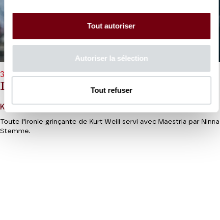
Tout autoriser
Autoriser la sélection
30/03/2027 - 19h30
Les Sept péchés capitaux
Tout refuser
Kurt Weill / Bertolt Brecht
Toute l’ironie grinçante de Kurt Weill servi avec Maestria par Ninna
Stemme.