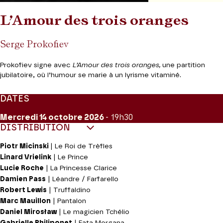
L’Amour des trois oranges
Serge Prokofiev
Prokofiev signe avec
L’Amour des trois oranges,
une partition
jubilatoire, où l’humour se marie à un lyrisme vitaminé.
DATES
Mercredi 14
octobre 2026
- 19h30
DISTRIBUTION
Piotr Micinski
| Le Roi de Trèfles
Linard Vrielink
| Le Prince
Lucie Roche
| La Princesse Clarice
Damien Pass
| Léandre / Farfarello
Robert Lewis
| Truffaldino
Marc Mauillon
| Pantalon
Daniel Mirosław
| Le magicien Tchélio
Gabrielle Philiponet
| Fata Morgana