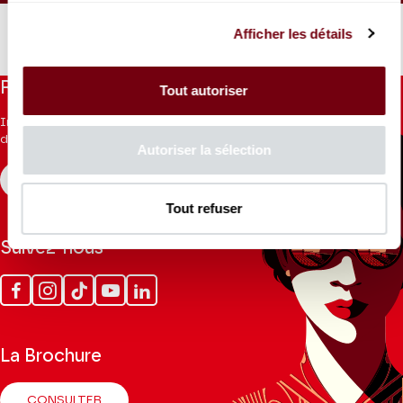
métaphore de la solitude et de la difficulté du rapport amoureux.
Afficher les détails
Coréalisation Les Grandes Voix | Théâtre des Champs-Élysées
Restez informés
Tout autoriser
Inscrivez-vous à la newsletter pour recevoir les informations
du Théâtre.
Autoriser la sélection
S'INSCRIRE
Tout refuser
Suivez-nous
Facebook
Instagram
Tik
Youtube
Linkedin
Tok
La Brochure
CONSULTER