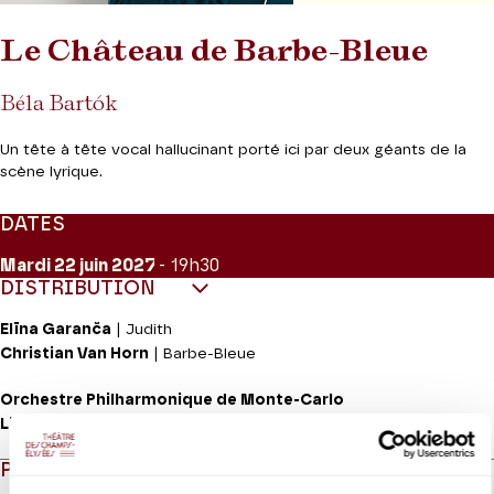
Le Château de Barbe-Bleue
Béla Bartók
Un tête à tête vocal hallucinant porté ici par deux géants de la
scène lyrique.
DATES
Mardi 22
juin 2027
- 19h30
DISTRIBUTION
Elīna Garanča
| Judith
Christian Van Horn
| Barbe-Bleue
Orchestre Philharmonique de Monte-Carlo
Lio Kuokman
| direction
PROGRAMME