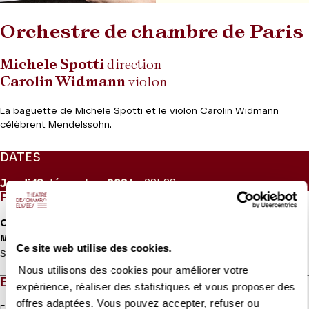
Orchestre de chambre de Paris
Michele Spotti
direction
Carolin Widmann
violon
La baguette de Michele Spotti et le violon Carolin Widmann
célèbrent Mendelssohn.
DATES
Jeudi 10
décembre 2026
- 20h00
PROGRAMME
Cherubini
Médée
, ouverture
Mendelssohn
Concerto pour violon n° 2 op. 64
Ce site web utilise des cookies.
Symphonie n° 3 op. 56 « Ecossaise »
Nous utilisons des cookies pour améliorer votre
EN QUELQUES MOTS
expérience, réaliser des statistiques et vous proposer des
offres adaptées. Vous pouvez accepter, refuser ou
En 1797, la
Médée
de Cherubini triomphe à Paris. Son ouverture