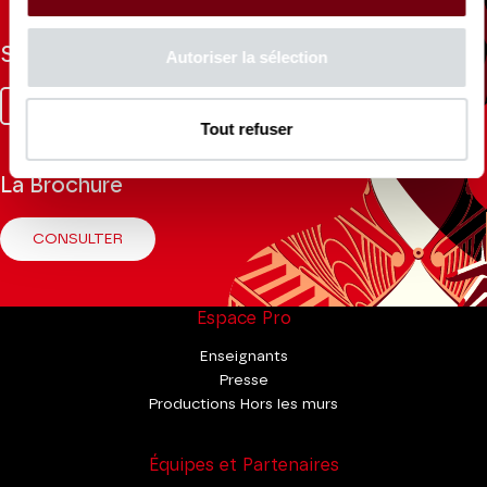
Suivez-nous
Autoriser la sélection
Facebook
Instagram
Tik
Youtube
Linkedin
Tok
Tout refuser
La Brochure
CONSULTER
Espace Pro
Enseignants
Presse
Productions Hors les murs
Équipes et Partenaires