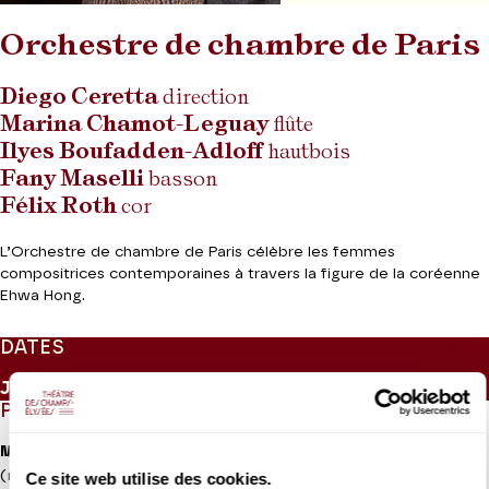
Orchestre de chambre de Paris
Diego Ceretta
direction
Marina Chamot-Leguay
flûte
Ilyes Boufadden-Adloff
hautbois
Fany Maselli
basson
Félix Roth
cor
L’Orchestre de chambre de Paris célèbre les femmes
compositrices contemporaines à travers la figure de la coréenne
Ehwa Hong.
DATES
Jeudi 28
janvier 2027
- 20h00
PROGRAMME
Mozart
Symphonie concertante pour vents K. 297b
(reconstitution de Robert Levin)
Ce site web utilise des cookies.