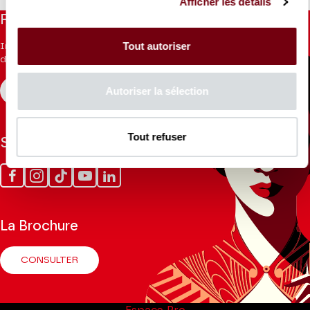
Afficher les détails
Paris, interroge les jeux de miroir culturels : altérité, influence,
Restez informés
complémentarité et réflexivité d’un continent à l’autre.
Tout autoriser
Inscrivez-vous à la newsletter pour recevoir les informations
Production Orchestre de chambre de Paris
du Théâtre.
Autoriser la sélection
S'INSCRIRE
Tout refuser
Suivez-nous
Facebook
Instagram
Tik
Youtube
Linkedin
Tok
La Brochure
CONSULTER