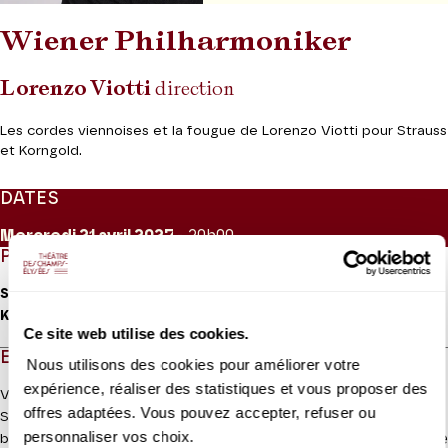
Wiener Philharmoniker
Lorenzo Viotti
direction
Les cordes viennoises et la fougue de Lorenzo Viotti pour Strauss
et Korngold.
DATES
Mercredi 21
avril 2027
- 20h00
PROGRAMME
Strauss
Suite du
Chevalier à la rose
Korngold
Sinfonietta
Ce site web utilise des cookies.
EN QUELQUES MOTS
Nous utilisons des cookies pour améliorer votre
expérience, réaliser des statistiques et vous proposer des
Voilà un programme diablement intelligent dans le fait d’associer
offres adaptées. Vous pouvez accepter, refuser ou
Strauss et Korngold. Le Wiener Philharmoniker et Lorenzo Viotti,
personnaliser vos choix.
Lire la suite
brillant représentant de la jeune génération de la direction