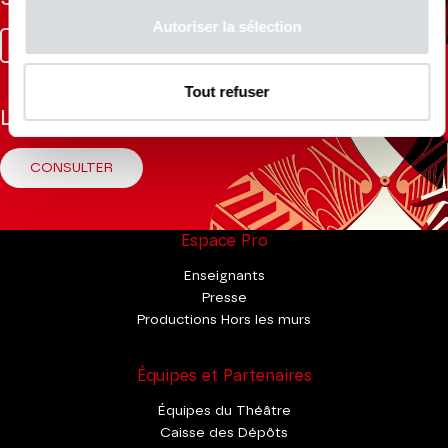
Autoriser la sélection
Facebook
Instagram
Tik
Youtube
Linkedin
Tok
Tout refuser
La Brochure
CONSULTER
Espace Pro
Enseignants
Presse
Productions Hors les murs
Équipes et Partenaires
Équipes du Théâtre
Caisse des Dépôts