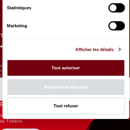
Régulière invitée depuis 2019, Alexandra Dovgan
Statistiques
impressionne depuis toujours par sa maturité de jeu
et son intelligence musicale.
Marketing
TARIFS
♥ ORCH.
CAT. 1
CAT. 2
CAT. 3
CAT. 4
CAT. 5
CAT. 6
CAT. 7
Afficher les détails
95 €
85 €
65 €
55 €
45 €
30 €
10 €
5 €
CAT. 5 : visibilité réduite
Tout autoriser
CAT. 6 : visibilité très réduite
CAT. 7 : places d'écoute / en vente aux caisses 1h avant la représentation
Autoriser la sélection
Restez informés
Tout refuser
Inscrivez-vous à la newsletter pour recevoir les informations
du Théâtre.