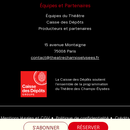
Équipes et Partenaires
Équipes du Théâtre
Caisse des Dépôts
Producteurs et partenaires
15 avenue Montaigne
75008 Paris
contact@theatrechampselysees.fr
La Caisse des Dépôts soutient
l'ensemble de la programmation
du Théâtre des Champs-Élysées
Mentions légales et CGV
•
Politique de confidentialité
•
Crédits
•
FAQ
•
Plan du site
•
Accessibilité : partiellement conforme
RÉSERVER
S'ABONNER