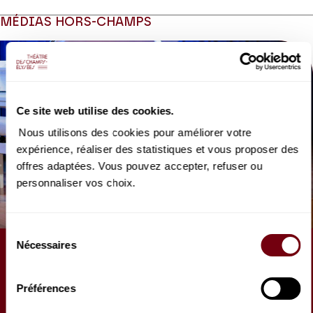
depuis « longtemps » ! La jeune Russe nous revient avec
MÉDIAS HORS-CHAMPS
Beethoven pour l’immense « Hammerklavier », Chopin et la
sonate n° 2 de Rachmaninov pour laquelle l’auteur a choisi la
même tonalité de si bémol mineur que celle de la sonate n° 2 de
Chopin dont il était un grand admirateur. Quand l’admiration se
joue en écho.
Ce site web utilise des cookies.
Production Piano****
Nous utilisons des cookies pour améliorer votre
expérience, réaliser des statistiques et vous proposer des
offres adaptées. Vous pouvez accepter, refuser ou
personnaliser vos choix.
Sélection
Nécessaires
du
ARTICLE
consentement
Un Dimanche avec... Alexandra
Préférences
Dovgan