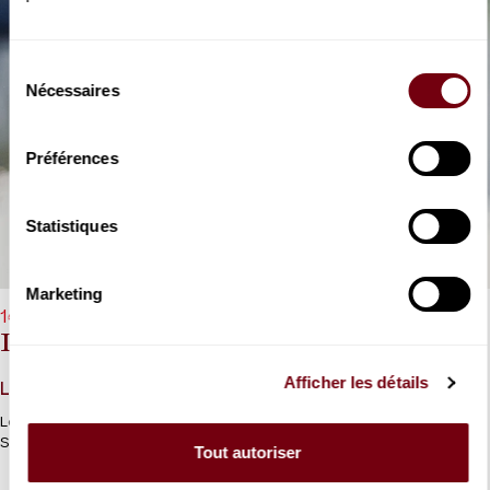
Sélection
Nécessaires
du
consentement
Préférences
Statistiques
Marketing
14/03/2027 - 11h00
Lukas Sternath
Afficher les détails
Liszt
Le voyage en Italie de Liszt sous les doigts du jeune Lukas
Sternath.
Tout autoriser