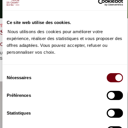
Ce site web utilise des cookies.
15/11/2026 - 11h00
Sophia Liu
Nous utilisons des cookies pour améliorer votre
expérience, réaliser des statistiques et vous proposer des
Chopin, Tchaïkovski, Balakirev
offres adaptées. Vous pouvez accepter, refuser ou
personnaliser vos choix.
Un dimanche matin bercé par le clavier romantique de la jeune
Sophia Liu.
Sélection
Nécessaires
du
consentement
Préférences
Statistiques