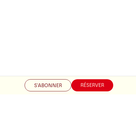
Restez informés
RÉSERVER
S'ABONNER
Inscrivez-vous à la newsletter pour recevoir les informations
du Théâtre.
S'INSCRIRE