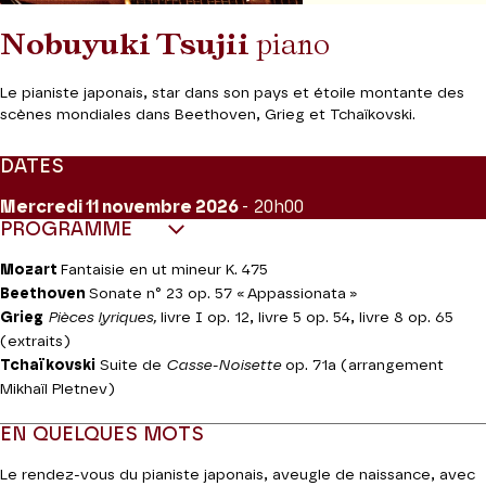
Nobuyuki Tsujii
piano
Le pianiste japonais, star dans son pays et étoile montante des
scènes mondiales dans Beethoven, Grieg et Tchaïkovski.
DATES
Mercredi 11
novembre 2026
- 20h00
PROGRAMME
Mozart
Fantaisie en ut mineur K. 475
Beethoven
Sonate n° 23 op. 57 « Appassionata »
Grieg
Pièces lyriques,
livre I op. 12, livre 5 op. 54, livre 8 op. 65
(extraits)
Tchaïkovski
Suite de
Casse-Noisette
op. 71a (arrangement
Mikhaïl Pletnev)
EN QUELQUES MOTS
Le rendez-vous du pianiste japonais, aveugle de naissance, avec