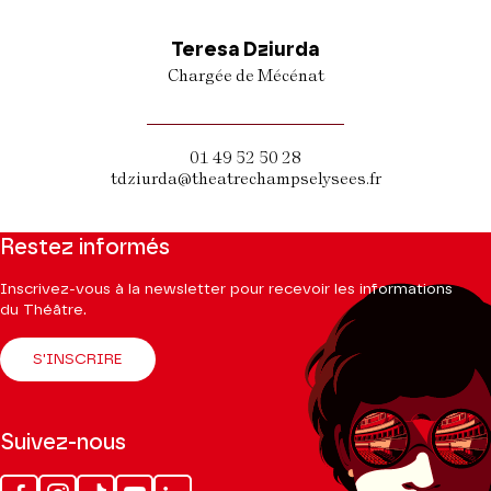
Teresa Dziurda
Chargée de Mécénat
01 49 52 50 28
tdziurda@theatrechampselysees.fr
Restez informés
Inscrivez-vous à la newsletter pour recevoir les informations
du Théâtre.
S'INSCRIRE
Suivez-nous