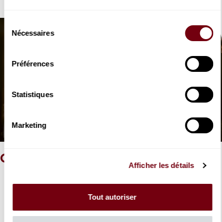
ET AUSSI
Sélection
Nécessaires
du
consentement
Préférences
Dîner sur scène
Statistiques
Diapositive précédente
Di
Marketing
CONTACTS
Afficher les détails
Tout autoriser
Julia Neugebauer
Directrice Mécénat, Evénementiel et Partenariats