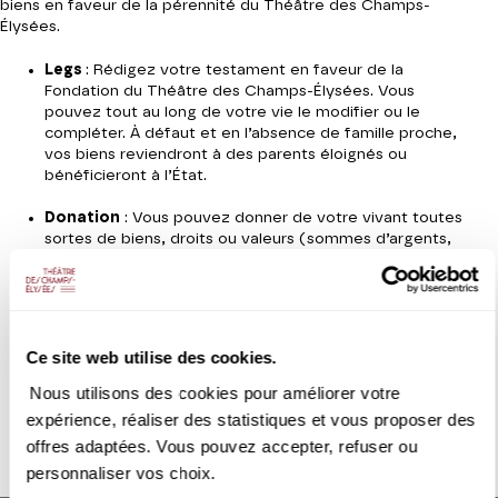
biens en faveur de la pérennité du Théâtre des Champs-
Élysées.
Legs
: Rédigez votre testament en faveur de la
Fondation du Théâtre des Champs-Élysées. Vous
pouvez tout au long de votre vie le modifier ou le
compléter. À défaut et en l’absence de famille proche,
vos biens reviendront à des parents éloignés ou
bénéficieront à l’État.
Donation
: Vous pouvez donner de votre vivant toutes
sortes de biens, droits ou valeurs (sommes d’argents,
portefeuille de titres, objets d’art, appartement,
maison, terrain…).
Assurance-vie
: Dès aujourd’hui, vous pouvez désigner
la Fondation du Théâtre des Champs-Élysées comme
Ce site web utilise des cookies.
bénéficiaire, en totalité ou en partie de votre contrat
d’assurance-vie. Cette transmission sera totalement
Nous utilisons des cookies pour améliorer votre
exonérée d’impôt et de droits de succession.
expérience, réaliser des statistiques et vous proposer des
offres adaptées. Vous pouvez accepter, refuser ou
personnaliser vos choix.