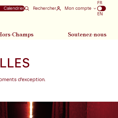
Choix
FR
de
Calendrier
Rechercher
Mon compte
la
EN
langue
Hors-Champs
Soutenez-nous
LLES
moments d’exception.