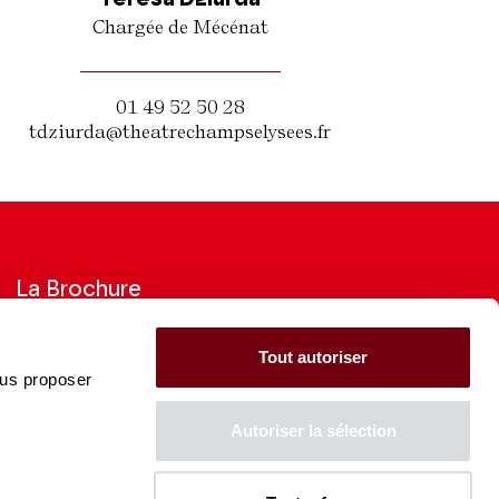
Chargée de Mécénat
01 49 52 50 28
tdziurda@theatrechampselysees.fr
La Brochure
Consultez la Brochure 2026-27
Tout autoriser
ous proposer
CONSULTER
Autoriser la sélection