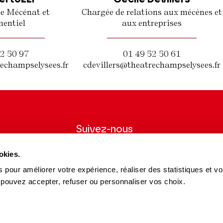
e Mécénat et
Chargée de relations aux mécènes et
entiel
aux entreprises
2 50 97
01 49 52 50 61
echampselysees.fr
cdevillers@theatrechampselysees.fr
Suivez-nous
wsletter pour
Suivez-nous sur les réseaux sociaux et
okies.
ns du Théâtre.
soyez informés en temps réel.
 pour améliorer votre expérience, réaliser des statistiques et v
Facebook
Instagram
Tik
Youtube
Linkedin
S'INSCRIRE
 pouvez accepter, refuser ou personnaliser vos choix.
Tok