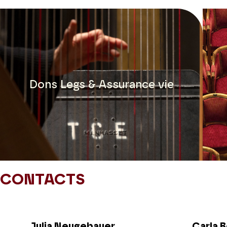
Dons Legs & Assurance vie
Diapositive précédente
CONTACTS
Julia Neugebauer
Carla B