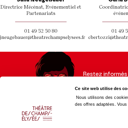
Directrice Mécénat, Evénementiel et
Coordinatric
Partenariats
événem
01 49 52 50 80
01 49 5
jneugebauer@theatrechampselysees.fr
cbertozzi@theatr
Restez informés
Inscrivez-vous à la ne
Ce site web utilise des co
recevoir les informatio
Nous utilisons des cookies
des offres adaptées. Vous