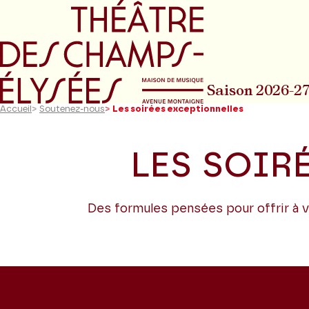
Aller au menu principal
Aller au conte
Saison 2026-2
Accueil
>
Soutenez-nous
>
Les soirées exceptionnelles
LES SOIR
Des formules pensées pour offrir à 