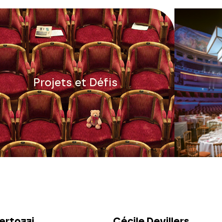
Projets et Défis
ertozzi
Cécile Devillers