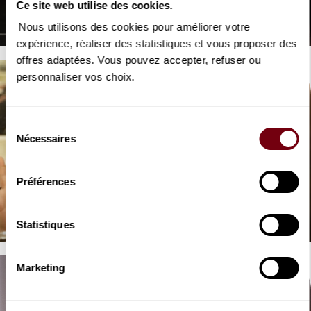
Marc Leroy-Calatayud
Ce site web utilise des cookies.
Werther, Massenet
Nous utilisons des cookies pour améliorer votre
expérience, réaliser des statistiques et vous proposer des
offres adaptées. Vous pouvez accepter, refuser ou
personnaliser vos choix.
Sélection
Nécessaires
du
consentement
VIDEO
Préférences
OPERA | INTERVIEW
Marina Viotti
Werther, Massenet
Statistiques
Marketing