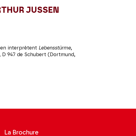
RTHUR JUSSEN
sen interprètent
Lebensstürme
,
r, D 947 de Schubert (Dortmund,
La Brochure