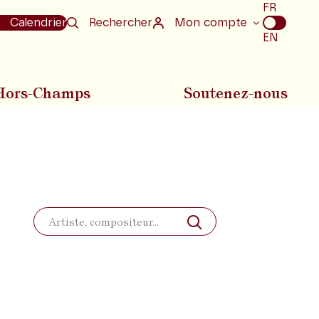
Choix
FR
de
Calendrier
Rechercher
Mon compte
la
EN
langue
Hors-Champs
Soutenez-nous
Rechercher