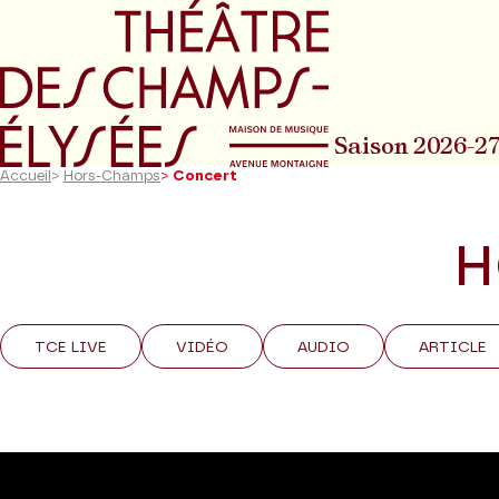
Aller au menu principal
Aller au conte
Saison 2026-2
Accueil
>
Hors-Champs
>
Concert
H
TCE LIVE
VIDÉO
AUDIO
ARTICLE