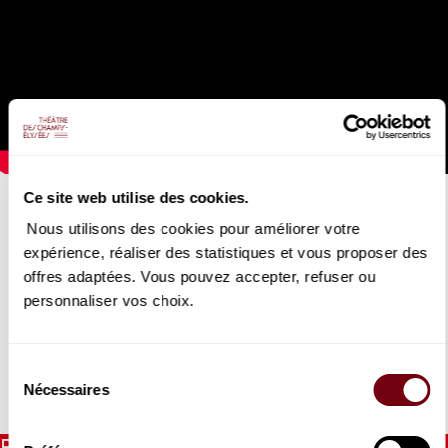
Ce site web utilise des cookies.
PHILIPPE JARROUSSKY, EMŐKE BARÁTH
La Storia di Orfeo
Nous utilisons des cookies pour améliorer votre
expérience, réaliser des statistiques et vous proposer des
25/06/2021
offres adaptées. Vous pouvez accepter, refuser ou
personnaliser vos choix.
Philippe Jaroussky et Emőke Baráth enregistrent l'air "Numi,
che veggio" (
L'Orfeo)
de Sartorio
Sélection
Nécessaires
du
DÉTAILS
consentement