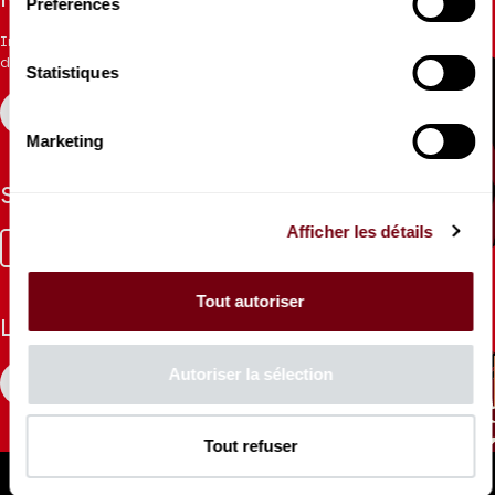
Restez informés
Préférences
Inscrivez-vous à la newsletter pour recevoir les informations
du Théâtre.
Statistiques
S'INSCRIRE
Marketing
Suivez-nous
Afficher les détails
Facebook
Instagram
Tik
Youtube
Linkedin
Tok
Tout autoriser
La Brochure
Autoriser la sélection
CONSULTER
Tout refuser
Espace Pro