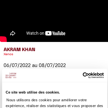
AKRAM KHAN
Xenos
06/07/2022
au
08/07/2022
À l’occasion de la venue d'Akram Khan au Théâtre des
Champs-Elysées dans le cadre de la Saison TranscenDanses
du 6 au 8 juillet 2022, Akram Khan nous explique son travail
autour de XENOS.
Ce site web utilise des cookies.
Nous utilisons des cookies pour améliorer votre
DÉTAILS
expérience, réaliser des statistiques et vous proposer des