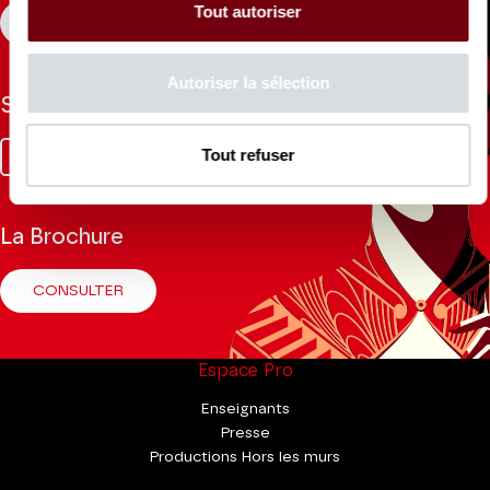
Tout autoriser
S'INSCRIRE
Autoriser la sélection
Suivez-nous
Facebook
Instagram
Tik
Youtube
Linkedin
Tout refuser
Tok
La Brochure
CONSULTER
Espace Pro
Enseignants
Presse
Productions Hors les murs