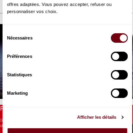
offres adaptées. Vous pouvez accepter, refuser ou
personnaliser vos choix.
DÉCOUVREZ AUSSI
Sélection
Nécessaires
du
consentement
Préférences
VIDEO
Statistiques
EXTRAIT
Akram Khan Company
Xenos
Marketing
Restez informés
Afficher les détails
Inscrivez-vous à la newsletter pour recevoir les informations
du Théâtre.