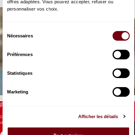
offres adaptées. Vous pouvez accepter, refuser ou
personnaliser vos choix.
Sélection
Nécessaires
du
consentement
Préférences
VIDEO
DANSE | EXTRAIT
Statistiques
Akram Khan
Xenos
Marketing
Restez informés
Afficher les détails
Inscrivez-vous à la newsletter pour recevoir les informations
du Théâtre.