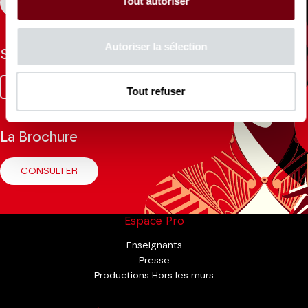
Tout autoriser
S'INSCRIRE
Autoriser la sélection
Suivez-nous
Facebook
Instagram
Tik
Youtube
Linkedin
Tout refuser
Tok
La Brochure
CONSULTER
Espace Pro
Enseignants
Presse
Productions Hors les murs