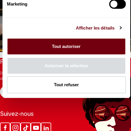
Marketing
VIDEO
Afficher les détails
INTERVIEW
Isis
Christophe Rousset
Tout autoriser
Restez informés
Autoriser la sélection
Inscrivez-vous à la newsletter pour recevoir les informations
du Théâtre.
Tout refuser
S'INSCRIRE
Suivez-nous
Facebook
Instagram
Tik
Youtube
Linkedin