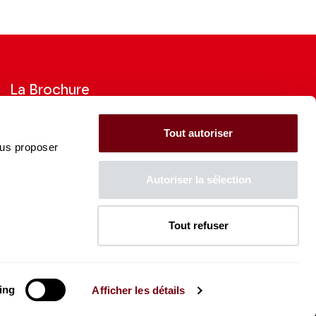
La Brochure
Consultez la Brochure 2026-27
Tout autoriser
ous proposer
CONSULTER
Autoriser la sélection
Tout refuser
La Caisse des Dépôts soutient
l'ensemble de la programmation
du Théâtre des Champs-
Élysées
ing
Afficher les détails