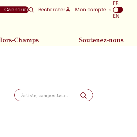
Choix
FR
de
Calendrier
Rechercher
Mon compte
la
EN
langue
Hors-Champs
Soutenez-nous
Rechercher