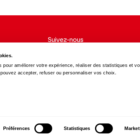
Suivez-nous
wsletter pour
Suivez-nous sur les réseaux sociaux et
okies.
ns du Théâtre.
soyez informés en temps réel.
 pour améliorer votre expérience, réaliser des statistiques et v
Facebook
Instagram
Tik
Youtube
Linkedin
 pouvez accepter, refuser ou personnaliser vos choix.
S'INSCRIRE
Tok
es et Partenaires
15 avenue Montaigne
es du Théâtre
75008 Paris
e des Dépôts
contact@theatrechampselysees.fr
cteurs et partenaires
Préférences
Statistiques
Market