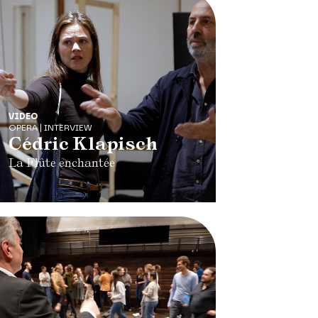
VIDEO
OPERA | INTERVIEW
Cédric Klapisch
La Flûte enchantée