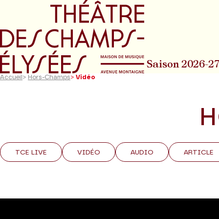
Aller au menu principal
Aller au conte
Saison 2026-2
Accueil
>
Hors-Champs
>
Vidéo
H
TCE LIVE
VIDÉO
AUDIO
ARTICLE