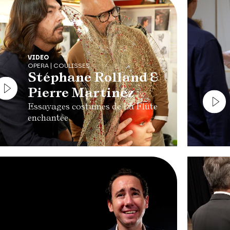
VIDEO
OPERA | COULISSES
Stéphane Rolland &
Pierre Martinez
Essayages costumes de La Flûte
enchantée