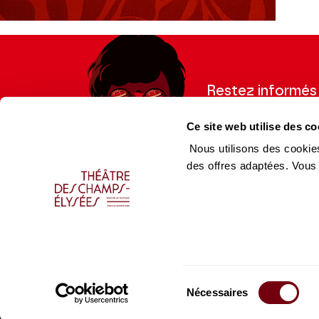
Restez informés
Inscrivez-vous à la ne
Ce site web utilise des co
recevoir les informatio
Nous utilisons des cookies
des offres adaptées. Vous
Espace Pro
Équip
Enseignants
Équip
Presse
Caiss
Sélection
Productions Hors les murs
Produ
Nécessaires
du
consentement