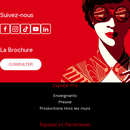
Suivez-nous
Facebook
Instagram
Tik
Youtube
Linkedin
Tok
La Brochure
CONSULTER
Espace Pro
Enseignants
Presse
Productions Hors les murs
Équipes et Partenaires