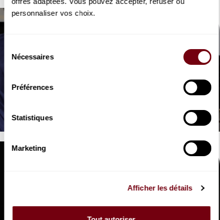
offres adaptées. Vous pouvez accepter, refuser ou
personnaliser vos choix.
Sélection
Nécessaires
du
consentement
VIDEO
Préférences
OPERA | INTERVIEW
Cédric Klapisch
La Flûte enchantée
Statistiques
Marketing
Afficher les détails
VIDEO
Tout autoriser