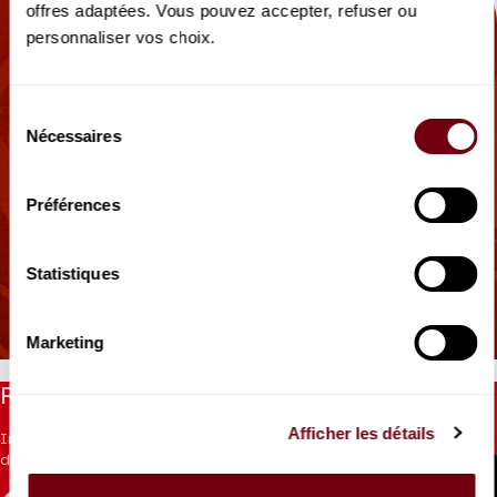
offres adaptées. Vous pouvez accepter, refuser ou
personnaliser vos choix.
Sélection
Nécessaires
du
consentement
Préférences
AUDIO
OPERA | PODCAST
Statistiques
Persée
Hervé Niquet
Marketing
Restez informés
Afficher les détails
Inscrivez-vous à la newsletter pour recevoir les informations
du Théâtre.