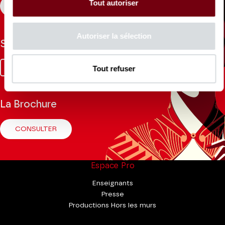
Tout autoriser
S'INSCRIRE
Autoriser la sélection
Suivez-nous
Facebook
Instagram
Tik
Youtube
Linkedin
Tout refuser
Tok
La Brochure
CONSULTER
Espace Pro
Enseignants
Presse
Productions Hors les murs