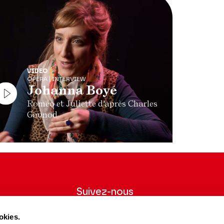
VIDEO
OPERA | INTERVIEW
Johanna Boyé
Roméo et Juliette d'après Charles
Gounod
Suivez-nous
wsletter pour
Suivez-nous sur les réseaux sociaux et
okies.
ns du Théâtre.
soyez informés en temps réel.