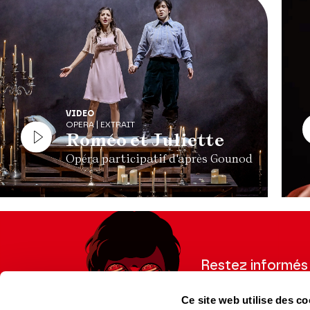
VIDEO
OPERA | EXTRAIT
Roméo et Juliette
Opéra participatif d'après Gounod
Restez informés
Inscrivez-vous à la ne
Ce site web utilise des co
recevoir les informatio