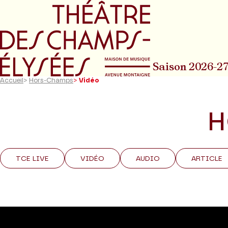
Aller au menu principal
Aller au conte
Saison 2026-2
Accueil
>
Hors-Champs
>
Vidéo
H
TCE LIVE
VIDÉO
AUDIO
ARTICLE