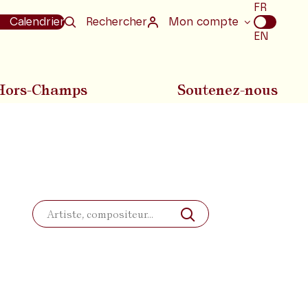
Choix
FR
de
Calendrier
Rechercher
Mon compte
la
EN
langue
Hors-Champs
Soutenez-nous
Rechercher