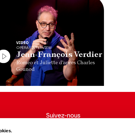
VIDEO
OPERA | INTERVIEW
Jean-François Verdier
Roméo et Juliette d'après Charles
Gounod
Suivez-nous
wsletter pour
Suivez-nous sur les réseaux sociaux et
okies.
ns du Théâtre.
soyez informés en temps réel.