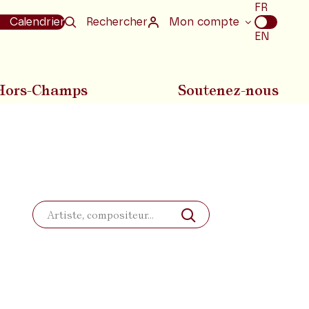
Choix
FR
de
Calendrier
Rechercher
Mon compte
la
EN
langue
Hors-Champs
Soutenez-nous
Rechercher