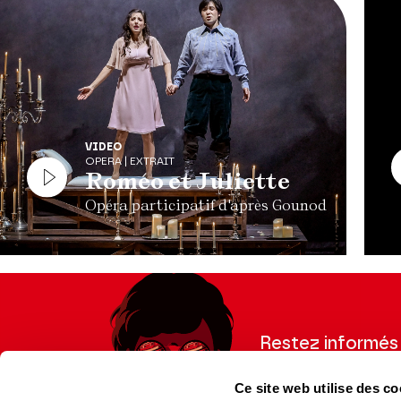
VIDEO
OPERA | EXTRAIT
Roméo et Juliette
Opéra participatif d'après Gounod
Restez informés
Inscrivez-vous à la ne
Ce site web utilise des co
recevoir les informatio