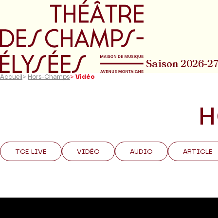
Aller au menu principal
Aller au conte
Saison 2026-2
Accueil
>
Hors-Champs
>
Vidéo
H
TCE LIVE
VIDÉO
AUDIO
ARTICLE