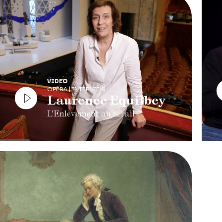
VIDEO
OPERA | INTERVIEW
Laurence Equilbey
L'Enlèvement au sérail