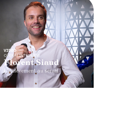
VIDEO
OPERA | INTERVIEW
Florent Siaud
L'Enlèvement au sérail