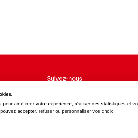
Suivez-nous
wsletter pour
Suivez-nous sur les réseaux sociaux et
okies.
ns du Théâtre.
soyez informés en temps réel.
 pour améliorer votre expérience, réaliser des statistiques et v
Facebook
Instagram
Tik
Youtube
Linkedin
 pouvez accepter, refuser ou personnaliser vos choix.
S'INSCRIRE
Tok