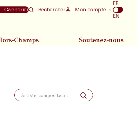
Choix
FR
de
Calendrier
Rechercher
Mon compte
la
EN
langue
Hors-Champs
Soutenez-nous
Rechercher