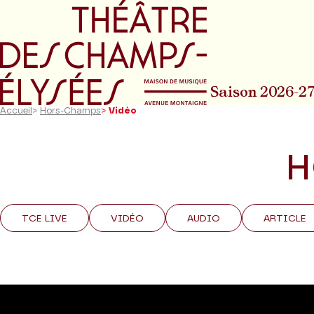
Aller au menu principal
Aller au conte
Saison 2026-2
Accueil
>
Hors-Champs
>
Vidéo
H
TCE LIVE
VIDÉO
AUDIO
ARTICLE