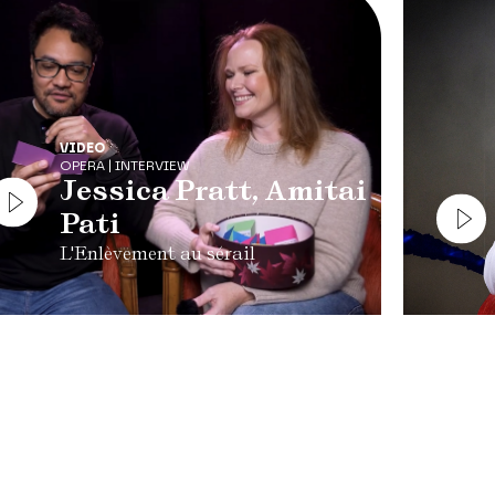
VIDEO
OPERA | INTERVIEW
Jessica Pratt, Amitai
Pati
L'Enlèvement au sérail