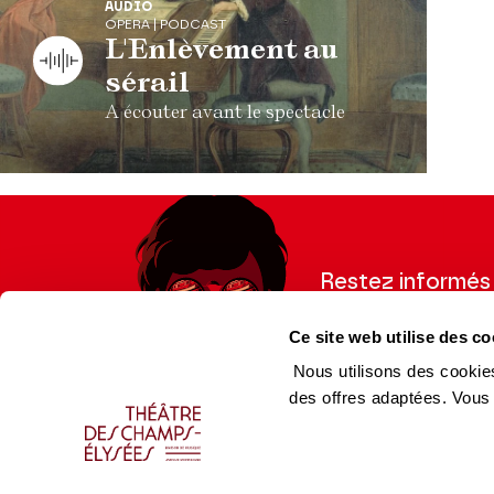
AUDIO
OPERA | PODCAST
L'Enlèvement au
sérail
A écouter avant le spectacle
Restez informés
Inscrivez-vous à la ne
Ce site web utilise des co
recevoir les informatio
Nous utilisons des cookies
des offres adaptées. Vous