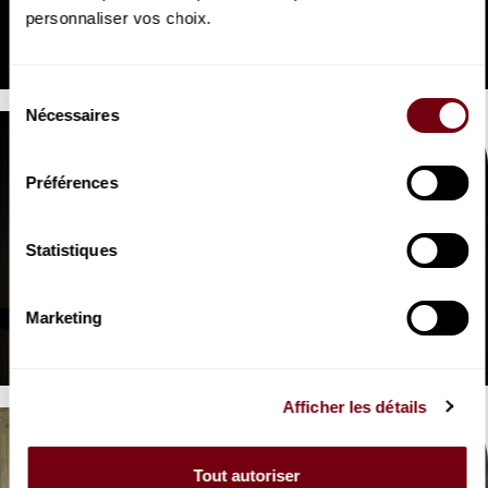
OPERA | INTERVIEW
personnaliser vos choix.
Jessica Pratt, Amitai Pati
L'Enlèvement au sérail
Sélection
Nécessaires
du
consentement
Préférences
Statistiques
VIDEO
OPERA | INTERVIEW
Florent Siaud
Marketing
L'Enlèvement au sérail
Afficher les détails
Tout autoriser