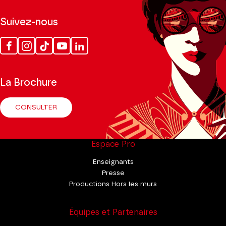
Suivez-nous
Facebook
Instagram
Tik
Youtube
Linkedin
Tok
La Brochure
CONSULTER
Espace Pro
Enseignants
Presse
Productions Hors les murs
Équipes et Partenaires