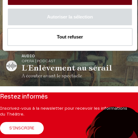
Autoriser la sélection
Tout refuser
AUDIO
OPERA | PODCAST
L'Enlèvement au sérail
A écouter avant le spectacle
Restez informés
Inscrivez-vous à la newsletter pour recevoir les informations
du Théâtre.
S'INSCRIRE