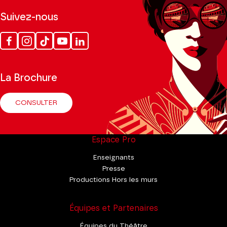
Suivez-nous
Facebook
Instagram
Tik
Youtube
Linkedin
Tok
La Brochure
CONSULTER
Espace Pro
Enseignants
Presse
Productions Hors les murs
Équipes et Partenaires
Équipes du Théâtre