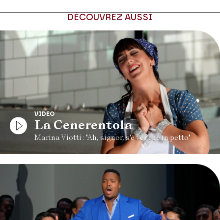
DÉCOUVREZ AUSSI
VIDEO
La Cenerentola
Marina Viotti : "Ah, signor, s'è ver che in petto"