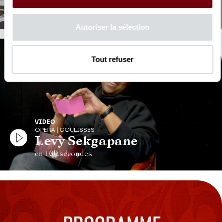
en répétition de La Cenerentola
Autoriser la sélection
Tout refuser
VIDEO
OPERA | COULISSES
Levy Sekgapane
en 100 secondes