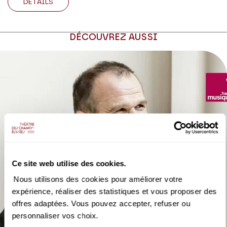
DÉTAILS
DÉCOUVREZ AUSSI
Ce site web utilise des cookies.
Nous utilisons des cookies pour améliorer votre
AUDIO
HORS-SCENE | FRANCE MUSIQUE
expérience, réaliser des statistiques et vous proposer des
François-Xavier Roth
offres adaptées. Vous pouvez accepter, refuser ou
Chef inspiré, et historiquement informé
personnaliser vos choix.