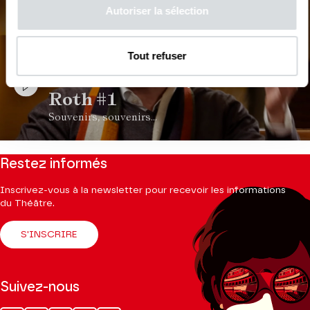
Autoriser la sélection
VIDEO
Tout refuser
DIVERS | INTERVIEW
Le TCE de François-Xavier
Roth #1
Souvenirs, souvenirs...
Restez informés
Inscrivez-vous à la newsletter pour recevoir les informations
du Théâtre.
S'INSCRIRE
Suivez-nous