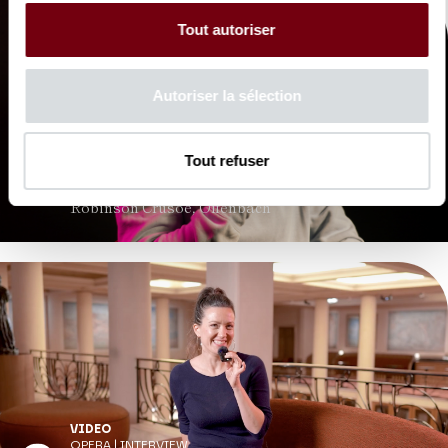
Tout autoriser
Autoriser la sélection
VIDEO
Tout refuser
OPERA | INTERVIEW
Sahy Ratia
Robinson Crusoé, Offenbach
VIDEO
OPERA | INTERVIEW