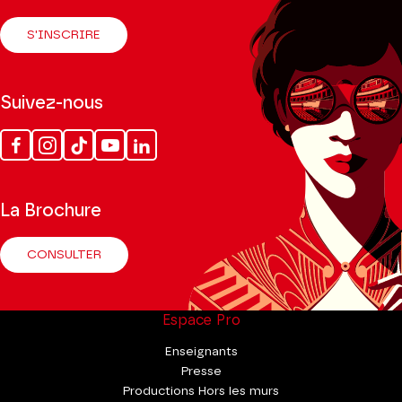
S'INSCRIRE
Suivez-nous
Facebook
Instagram
Tik
Youtube
Linkedin
Tok
La Brochure
CONSULTER
Espace Pro
Enseignants
Presse
Productions Hors les murs