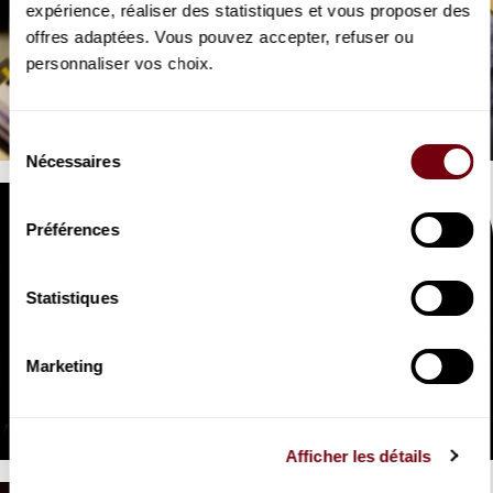
expérience, réaliser des statistiques et vous proposer des
offres adaptées. Vous pouvez accepter, refuser ou
VIDEO
personnaliser vos choix.
OPERA | INTERVIEW
Laurent Pelly
Robinson Crusoé, Offenbach
Sélection
Nécessaires
du
consentement
Préférences
Statistiques
VIDEO
Marketing
OPERA | INTERVIEW
Alexandre Dratwicki
Robinson Crusoé, Offenbach
Afficher les détails