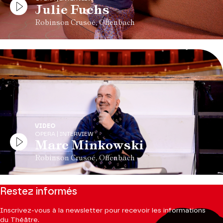
Julie Fuchs
Robinson Crusoé, Offenbach
VIDEO
OPERA | INTERVIEW
Marc Minkowski
Robinson Crusoé, Offenbach
Restez informés
Inscrivez-vous à la newsletter pour recevoir les informations
du Théâtre.