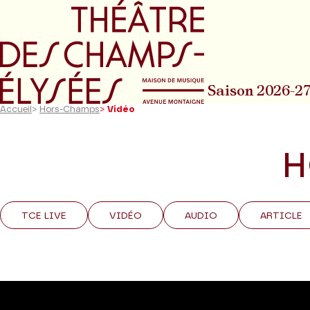
Aller au menu principal
Aller au conte
Saison 2026-2
Accueil
>
Hors-Champs
>
Vidéo
H
TCE LIVE
VIDÉO
AUDIO
ARTICLE