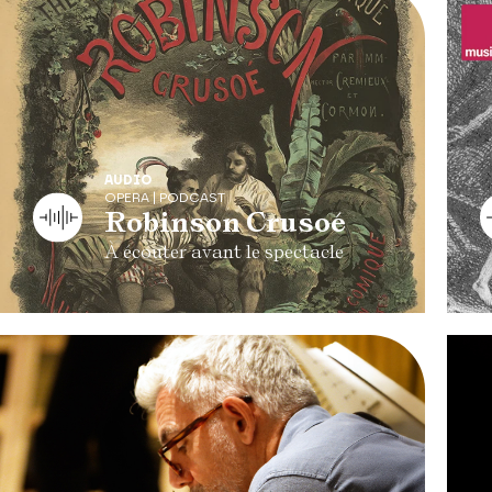
AUDIO
OPERA | PODCAST
Robinson Crusoé
À écouter avant le spectacle