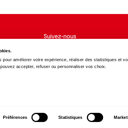
Suivez-nous
wsletter pour
Suivez-nous sur les réseaux sociaux et
okies.
ns du Théâtre.
soyez informés en temps réel.
 pour améliorer votre expérience, réaliser des statistiques et v
Facebook
Instagram
Tik
Youtube
Linkedin
 pouvez accepter, refuser ou personnaliser vos choix.
S'INSCRIRE
Tok
es et Partenaires
15 avenue Montaigne
es du Théâtre
75008 Paris
e des Dépôts
contact@theatrechampselysees.fr
cteurs et partenaires
Préférences
Statistiques
Market