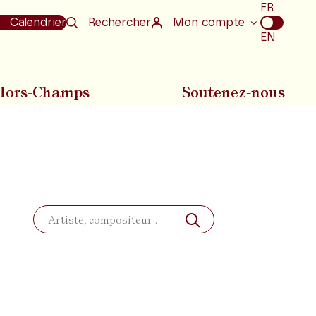
Choix
FR
de
Calendrier
Rechercher
Mon compte
la
EN
langue
Hors-Champs
Soutenez-nous
Rechercher