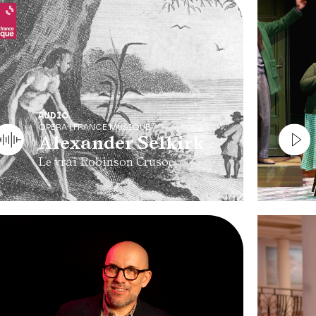
AUDIO
OPERA | FRANCE MUSIQUE
Alexander Selkirk
Le vrai Robinson Crusoé