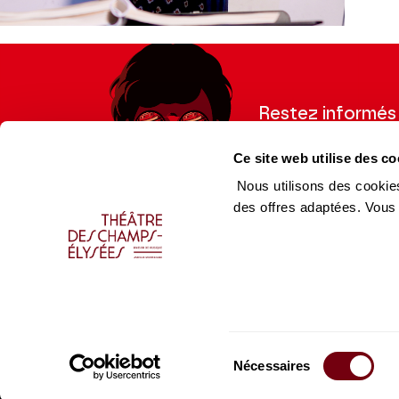
Restez informés
Inscrivez-vous à la ne
Ce site web utilise des co
recevoir les informatio
Nous utilisons des cookies
des offres adaptées. Vous
Espace Pro
Équip
Enseignants
Équip
Presse
Caiss
Sélection
Productions Hors les murs
Produ
Nécessaires
du
consentement