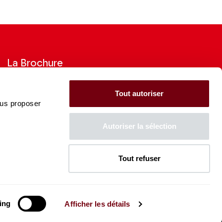
La Brochure
Consultez la Brochure 2026-27
Tout autoriser
ous proposer
CONSULTER
Autoriser la sélection
Tout refuser
La Caisse des Dépôts soutient
l'ensemble de la programmation
du Théâtre des Champs-
Élysées
ing
Afficher les détails