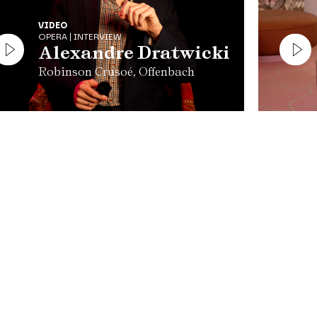
VIDEO
OPERA | INTERVIEW
Alexandre Dratwicki
Robinson Crusoé, Offenbach