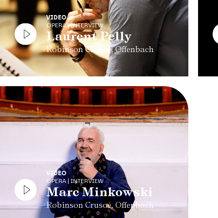
VIDEO
OPERA | INTERVIEW
Laurent Pelly
Robinson Crusoé, Offenbach
VIDEO
OPERA | INTERVIEW
Marc Minkowski
Robinson Crusoé, Offenbach