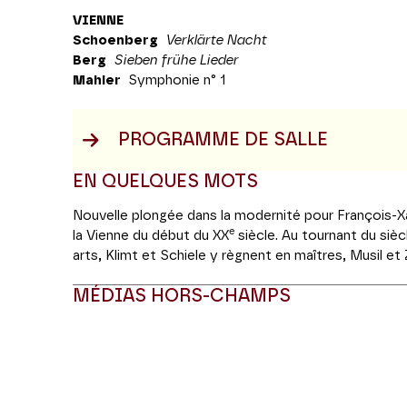
VIENNE
Schoenberg
Verklärte Nacht
Berg
Sieben frühe Lieder
Mahler
Symphonie n° 1
PROGRAMME DE SALLE
EN QUELQUES MOTS
Nouvelle plongée dans la modernité pour François-X
e
la Vienne du début du XX
siècle. Au tournant du siècl
arts, Klimt et Schiele y règnent en maîtres, Musil et 
Freud pose les jalons de la psychologie moderne. Le
MÉDIAS HORS-CHAMPS
Schoenberg, Berg et Webern composent les pages le
nommera la seconde Ecole de Vienne et Mahler fait 
de l’opéra de la ville. Si
La Nuit transfigurée
, qui dat
Modifier la slide de ce carousel modifiera égale
romantique de Schoenberg, on y perçoit déjà la tona
sensualité vénéneuse. Berg compose les
Sept Liede
mais ils ne furent achevés d’être orchestrés qu’en 1