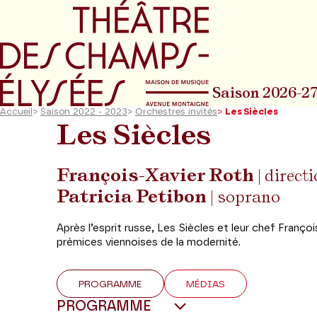
Aller au menu principal
Aller au conte
Saison 2026-2
Accueil
>
Saison 2022 - 2023
>
Orchestres invités
>
Les Siècles
Les Siècles
François-Xavier Roth
| direct
Patricia Petibon
| soprano
Après l’esprit russe, Les Siècles et leur chef Franço
prémices viennoises de la modernité.
PROGRAMME
MÉDIAS
PROGRAMME