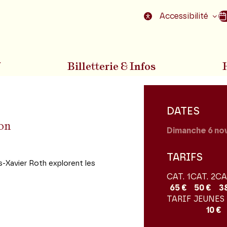
nu
Aller au pied de la page
Accessibilité
7
Billetterie & Infos
DATES
ion
Dimanche 6
no
TARIFS
is-Xavier Roth explorent les
CAT. 1
CAT. 2
CA
65 €
50 €
3
TARIF JEUNES 
10 €