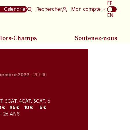
Choix
FR
de
Calendrier
Rechercher
Mon compte
la
EN
langue
Hors-Champs
Soutenez-nous
vembre 2022
- 20h00
T. 3
CAT. 4
CAT. 5
CAT. 6
8 €
26 €
10 €
5 €
- 26 ANS