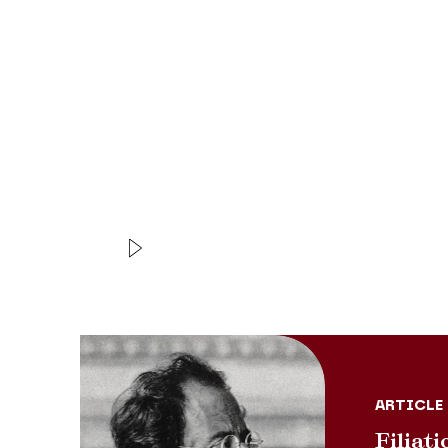
lyrique illustrant les thèmes emblématiques du genre
seconde partie du concert avec la symphonie n° 1 d
jeunesse mais où fougue, poésie, ironie y alternent a
Elle contient déjà presque tout Mahler.
Coproduction Théâtre des Champs-Elysées / Les S
VIDEO
CONCERT | INTERVIEW
Les Siècles
Vienne
ARTICLE
Filiati