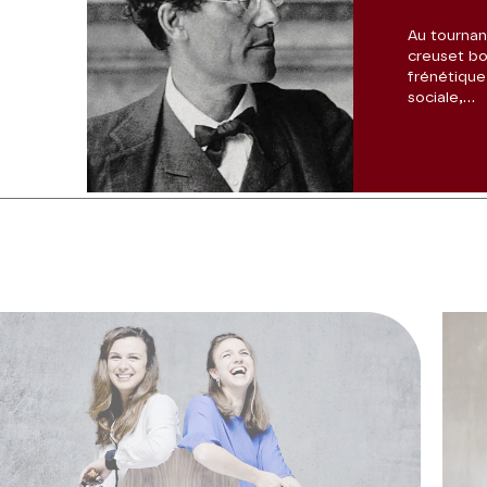
Au tournan
creuset bo
frénétique
sociale,...