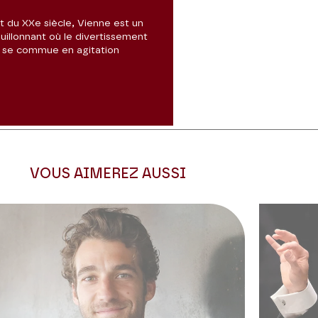
t du XXe siècle, Vienne est un
uillonnant où le divertissement
 se commue en agitation
VOUS AIMEREZ AUSSI