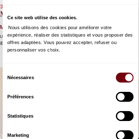
Opera | Musiktheater an der Wien
30/09/2026 - 19h30
En partenariat avec france.tv et Le Figaro
Médée
Ce site web utilise des cookies.
Nous utilisons des cookies pour améliorer votre
Marc-Antoine Charpentier
expérience, réaliser des statistiques et vous proposer des
Unique tragédie lyrique de Charpentier,
Médée
représente le «
offres adaptées. Vous pouvez accepter, refuser ou
grand œuvre » de son auteur.
personnaliser vos choix.
Sélection
Nécessaires
du
consentement
Préférences
Statistiques
Marketing