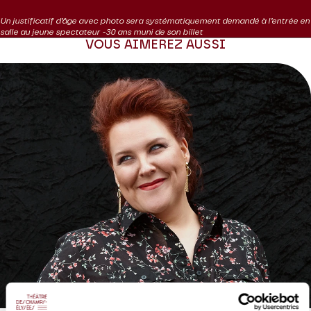
pour l’adapter à Pauline Viardot, star du chant à l’époque et
Un justificatif d’âge avec photo sera systématiquement demandé à l’entrée en
réputée pour son ambitus, passant aisément de contralto à
salle au jeune spectateur -30 ans muni de son billet
soprano. Berlioz conserve la partition française mais transpose la
VOUS AIMEREZ AUSSI
voix de ténor dans une tessiture convenant à Pauline Viardot et
harmonise les tonalités notamment pour les adapter aux
instruments de son époque.
C’est donc cette version XIXe siècle que nous proposent
Speranza Scappucci et Les Siècles, ensemble spécialisé dans
l’interprétation historiquement informée et rompu au répertoire
berlozien. Pour mettre en scène cette allégorie de la musique et
de la poésie, l’américain Ted Huffman, récemment nommé
directeur du Festival d’Aix-en-Provence, qui par son sens de
l’épure saura sonder au plus profond ce drame de l’intime. Et qui
mieux qu’une artiste de la « trempe » de Marie-Nicole Lemieux
pour porter haut ce mythe opératique, avec à ses côtés la jeune
Lauranne Oliva, déjà courtisée par toutes les grandes scènes
européennes.
Coproduction Théâtre des Champs-Élysées | Dutch National