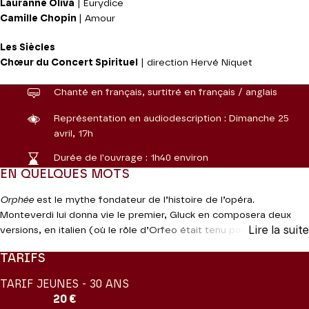
Lauranne Oliva
| Eurydice
Camille Chopin
| Amour
Les Siècles
Chœur du Concert Spirituel
| direction Hervé Niquet
Chanté en français, surtitré en français / anglais
Représentation en audiodescription :
Dimanche 25
avril, 17h
Durée de l'ouvrage :
1h40 environ
EN QUELQUES MOTS
Orphée
est le mythe fondateur de l’histoire de l’opéra.
Monteverdi lui donna vie le premier, Gluck en composera deux
Lire la suite
versions, en italien (où le rôle d’Orfeo était tenu par un castrat)
puis en français (là par un ténor) avant que Berlioz ne lui offre un
TARIFS
nouveau manteau vocal et orchestral. Les versions de Gluck
bouleversèrent l’Europe des lumières mais pâtirent au fil du
TARIF JEUNES - 30 ANS
temps de nombreuses adaptations et corrections. À la fin des
20 €
années 1850, on confie à Berlioz la tâche de reprendre l’ouvrage