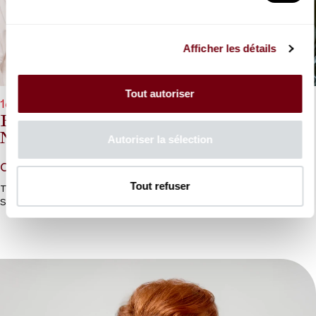
Afficher les détails
Tout autoriser
16/12/2026 - 20h00
Bruno de Sá, Cecilia Molinari, Marie-
Nicole Lemieux
Autoriser la sélection
Corelli, Scarlatti
Tout refuser
Trois voix d’exception pour deux pièces rares de Corelli et
Scarlatti.