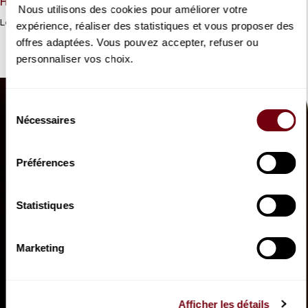
Hector Berlioz
Nous utilisons des cookies pour améliorer votre
Le chef-d’œuvre de Gluck dans la version de Berlioz.
expérience, réaliser des statistiques et vous proposer des
offres adaptées. Vous pouvez accepter, refuser ou
personnaliser vos choix.
Sélection
Nécessaires
du
consentement
Préférences
Statistiques
Marketing
Afficher les détails