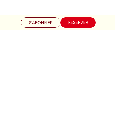
Restez informés
RÉSERVER
S'ABONNER
Inscrivez-vous à la newsletter pour recevoir les informations
du Théâtre.
S'INSCRIRE
Suivez-nous
Facebook
Instagram
Tik
Youtube
Linkedin
Tok
La Brochure
CONSULTER