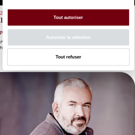
24/06/2027 - 19h30
Tout autoriser
Platée
Platée
Autoriser la sélection
Platée
de Rameau ou trois heures de pur divertissement « à la
française ».
Tout refuser