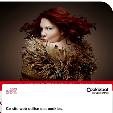
aussi bien ce qui les tue, car qui a tous les droits ne se reconnaît
plus aucun devoir... L’amour est donc tragique pour autant qu’il
est à la fois nécessaire et impossible. L’ouvrage magnifie avec
splendeur et finesse le destin tragique et dévorant de la figure
mythique : un véritable « chef d’œuvre » !
Production Théâtre des Champs-Élysées
18/04/2027 - 19h30
Orphée
Ce site web utilise des cookies.