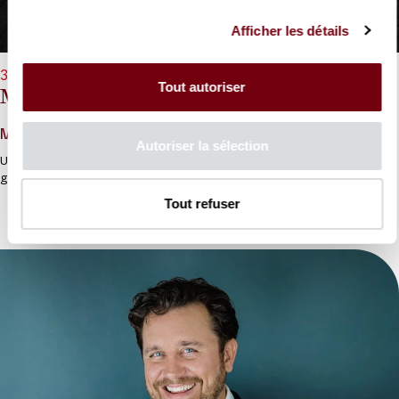
Afficher les détails
30/09/2026 - 19h30
Tout autoriser
Médée
Marc-Antoine Charpentier
Autoriser la sélection
Unique tragédie lyrique de Charpentier,
Médée
représente le «
grand œuvre » de son auteur.
Tout refuser