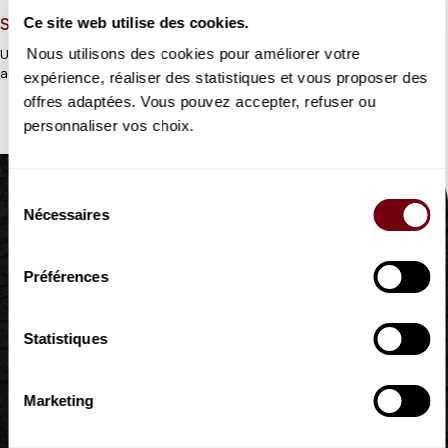
Ce site web utilise des cookies.
Spectacle musical d’Il Fàsolo à Monteverdi
Nous utilisons des cookies pour améliorer votre
Un
Carnaval
inclassable à la croisée de plusieurs disciplines
artistiques.
expérience, réaliser des statistiques et vous proposer des
offres adaptées. Vous pouvez accepter, refuser ou
personnaliser vos choix.
Sélection
Nécessaires
du
consentement
Préférences
Statistiques
Marketing