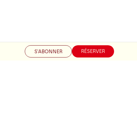
Restez informés
RÉSERVER
S'ABONNER
Inscrivez-vous à la newsletter pour recevoir les informations
du Théâtre.
S'INSCRIRE
Suivez-nous
Facebook
Instagram
Tik
Youtube
Linkedin
Tok