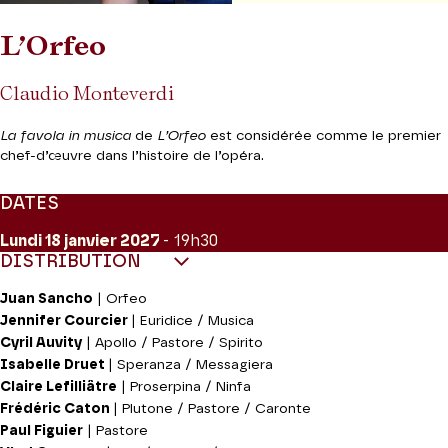
L’Orfeo
Claudio Monteverdi
La favola in musica
de
L’Orfeo
est considérée comme le premier
chef-d’œuvre dans l’histoire de l’opéra.
DATES
Lundi 18
janvier 2027
- 19h30
DISTRIBUTION
Juan Sancho
| Orfeo
Jennifer Courcier
| Euridice / Musica
Cyril Auvity
| Apollo / Pastore / Spirito
Isabelle Druet
| Speranza / Messagiera
Claire Lefilliâtre
| Proserpina / Ninfa
Frédéric Caton
| Plutone / Pastore / Caronte
Paul Figuier
| Pastore