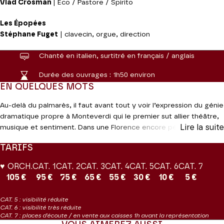
Vlad Crosman
| Eco / Pastore / Spirito
Les Épopées
Stéphane Fuget
| clavecin, orgue, direction
Chanté en italien, surtitré en français / anglais
Durée des ouvrages :
1h50 environ
EN QUELQUES MOTS
Au-delà du palmarès, il faut avant tout y voir l’expression du génie
dramatique propre à Monteverdi qui le premier sut allier théâtre,
Lire la suite
musique et sentiment. Dans une Florence encore pétrie par la
Renaissance, Monteverdi invente une forme nouvelle avec toute
TARIFS
la palette des moyens musicaux à sa disposition. La synthèse est
éblouissante, avec des airs tour à tour chantés ou déclamés, des
♥ ORCH.
CAT. 1
CAT. 2
CAT. 3
CAT. 4
CAT. 5
CAT. 6
CAT. 7
ensembles bucoliques, de bouleversantes envolées chorales,
105 €
95 €
75 €
65 €
55 €
30 €
10 €
5 €
sans oublier un orchestre tout entier au service du drame.
CAT. 5 : visibilité réduite
Production Jeanine Roze Production
CAT. 6 : visibilité très réduite
CAT. 7 : places d'écoute / en vente aux caisses 1h avant la représentation