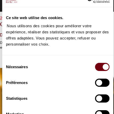
Ce site web utilise des cookies.
22/01/2027 - 20h00
Orchestre National de France
Nous utilisons des cookies pour améliorer votre
expérience, réaliser des statistiques et vous proposer des
Daniele Gatti
offres adaptées. Vous pouvez accepter, refuser ou
Daniele Gatti et les forces musicales du « National » pour Strauss
personnaliser vos choix.
et Beethoven.
Sélection
Nécessaires
du
consentement
Préférences
Statistiques