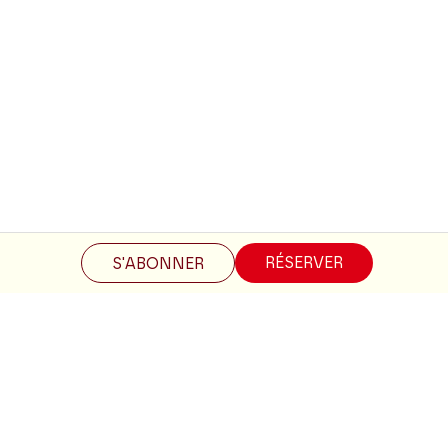
Restez informés
RÉSERVER
S'ABONNER
Inscrivez-vous à la newsletter pour recevoir les informations
du Théâtre.
S'INSCRIRE
Suivez-nous