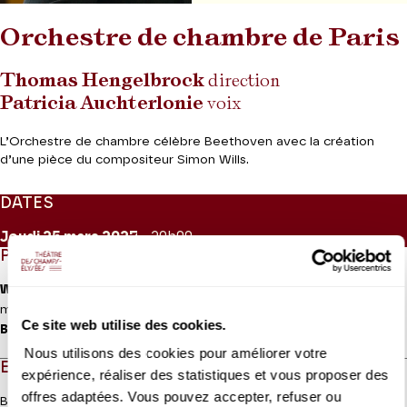
Orchestre de chambre de Paris
Thomas Hengelbrock
direction
Patricia Auchterlonie
voix
L’Orchestre de chambre célèbre Beethoven avec la création
d’une pièce du compositeur Simon Wills.
DATES
Jeudi 25
mars 2027
- 20h00
PROGRAMME
Wills
Antigone
, symphonie pour orchestre et voix (création
mondiale pour le bicentenaire de la mort de Beethoven)
Ce site web utilise des cookies.
Beethoven
Symphonie n° 4 op. 60
Nous utilisons des cookies pour améliorer votre
EN QUELQUES MOTS
expérience, réaliser des statistiques et vous proposer des
offres adaptées. Vous pouvez accepter, refuser ou
Beethoven était hanté par l’idée du héros – homme ou femme –