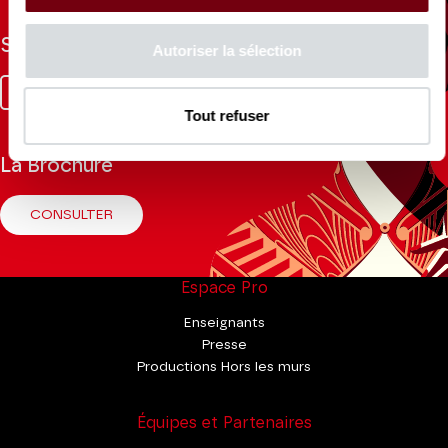
Suivez-nous
Autoriser la sélection
Facebook
Instagram
Tik
Youtube
Linkedin
Tok
Tout refuser
La Brochure
CONSULTER
Espace Pro
Enseignants
Presse
Productions Hors les murs
Équipes et Partenaires