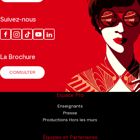
Suivez-nous
Facebook
Instagram
Tik
Youtube
Linkedin
Tok
La Brochure
CONSULTER
Espace Pro
Enseignants
Presse
Productions Hors les murs
Équipes et Partenaires