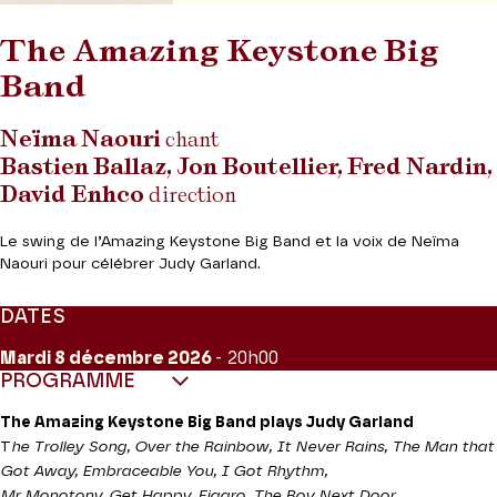
The Amazing Keystone Big
Band
Neïma Naouri
chant
Bastien Ballaz, Jon Boutellier, Fred Nardin,
David Enhco
direction
Le swing de l’Amazing Keystone Big Band et la voix de Neïma
Naouri pour célébrer Judy Garland.
DATES
Mardi 8
décembre 2026
- 20h00
PROGRAMME
The Amazing Keystone Big Band plays Judy Garland
T
he Trolley Song, Over the Rainbow, It Never Rains, The Man that
Got Away, Embraceable You, I Got Rhythm,
Mr Monotony, Get Happy, Figaro, The Boy Next Door…