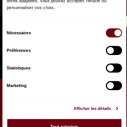
offres adaptées. Vous pouvez accepter, refuser ou
The Amazing Keystone Big
personnaliser vos choix.
Sélection
Nécessaires
du
consentement
Préférences
Statistiques
Marketing
ARTICLE
À la rencontre de... Neïma
Naouri
Afficher les détails
À la croisée du jazz, de la chanson et du théâtre,
Neïma Naouri incarne cette nouvelle génération
Tout autoriser