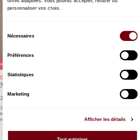
offres adaptées. Vous pouvez accepter, refuser ou
personnaliser vos choix.
Sélection
Nécessaires
du
consentement
Préférences
ANNULÉ
Statistiques
03/05/2021 - 20h00
Magnificat
Marketing
Jean-Sébastien Bach
Jean-Christophe Spinosi convie jeunes chanteurs et
breakdancers pour un voyage original, entre tradition et
Afficher les détails
modernité.
Tout autoriser