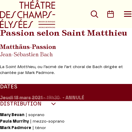
Aller au menu principal
Aller au conte
Rechercher
Calen
O
le
m
Passion selon Saint Matthieu
Matthäus-Passion
Jean-Sébastien Bach
La S
aint Matthieu
, ou l’acmé de l’art choral de Bach dirigée et
chantée par Mark Padmore.
DATES
Jeudi 18
mars 2021
- 19h30
ANNULÉ
DISTRIBUTION
Mary Bevan
| soprano
Paula Murrihy
| mezzo-soprano
Mark Padmore
| ténor