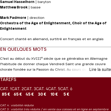
Samuel Hasselhorn
| baryton
Matthew Brook
| basse
Mark Padmore
| direction
Orchestra of the Age of Enlightenment, Choir of the Age of
Enlightenment
Concert chanté en allemand, surtitré en français et en anglais
EN QUELQUES MOTS
e
C’est au début du XVIII
siècle que se généralisa en Allemagne
l’habitude de donner chaque Vendredi Saint une grande œuvre
Lire la suite
chorale fondée sur la Passion du Christ. Au cours des quelques
années qui séparent la
Passion selon Saint Jean
(1723-24) de
TARIFS
celle selon
Saint Matthieu
(1727), Bach n’a cessé d’enrichir son
expérience musicale et d’apporter ainsi à sa seconde grande
CAT. 1
CAT. 2
CAT. 3
CAT. 4
CAT. 5
CAT. 6
Passion
nombre d’innovations. Il porte au maximum l’ampleur
85 €
65 €
45 €
30 €
10 €
5 €
sonore de l’ouvrage (introduction d’un troisième chœur) et
renforce la variété du récitatif. Ce chef-d’œuvre de Bach clôt
CAT. 4 : visibilité réduite
d’une certaine façon la très longue liste des
Passions
dont
CAT. 5 : visibilité très réduite / en vente aux caisses et en ligne en septembre