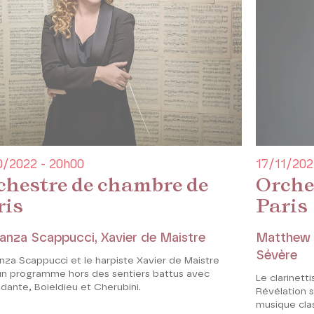
0/2022 - 20h00
17/11/202
chestre de chambre de
Orche
ris
Paris
anza Scappucci, Xavier de Maistre
Matthew H
Sévère
nza Scappucci et le harpiste Xavier de Maistre
un programme hors des sentiers battus avec
Le clarinet
dante, Boieldieu et Cherubini.
Révélation s
musique cla