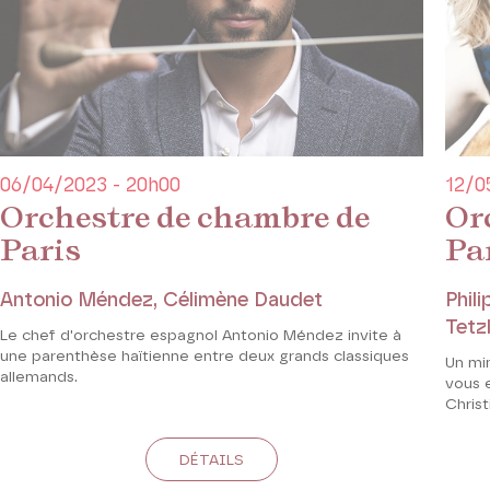
06/04/2023 - 20h00
12/0
Orchestre de chambre de
Or
Paris
Pa
Antonio Méndez, Célimène Daudet
Phili
Tetz
Le chef d'orchestre espagnol Antonio Méndez invite à
une parenthèse haïtienne entre deux grands classiques
Un min
allemands.
vous e
Christ
DÉTAILS