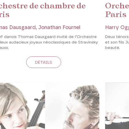
chestre de chambre de
Orche
ris
Paris
as Dausgaard, Jonathan Fournel
Harry Ogg
ef danois Thomas Dausgaard invité de l’Orchestre
Deux ténors
deux audacieux joyaux néoclassiques de Stravinsky
et son fils 
auss.
beauté.
DÉTAILS