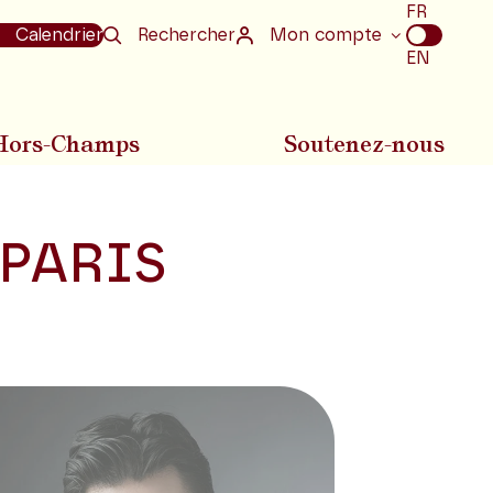
Choix
FR
de
Calendrier
Rechercher
Mon compte
la
EN
langue
Hors-Champs
Soutenez-nous
PARIS