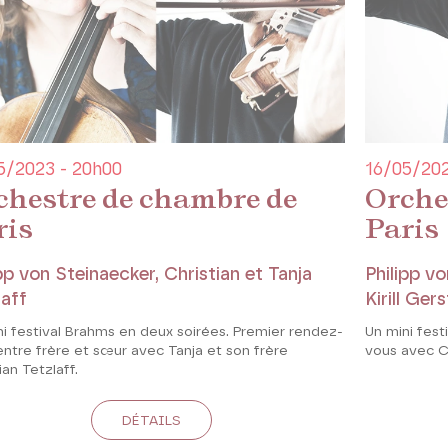
5/2023 - 20h00
16/05/202
chestre de chambre de
Orche
ris
Paris
pp von Steinaecker, Christian et Tanja
Philipp vo
laff
Kirill Ger
i festival Brahms en deux soirées. Premier rendez-
Un mini fes
ntre frère et sœur avec Tanja et son frère
vous avec Chr
ian Tetzlaff.
DÉTAILS