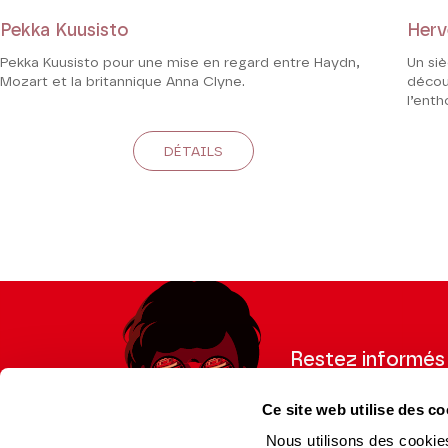
Pekka Kuusisto
Herv
Pekka Kuusisto pour une mise en regard entre Haydn,
Un si
Mozart et la britannique Anna Clyne.
décou
l’ent
DÉTAILS
Restez informés
Inscrivez-vous à la ne
Ce site web utilise des co
recevoir les informatio
Nous utilisons des cookies