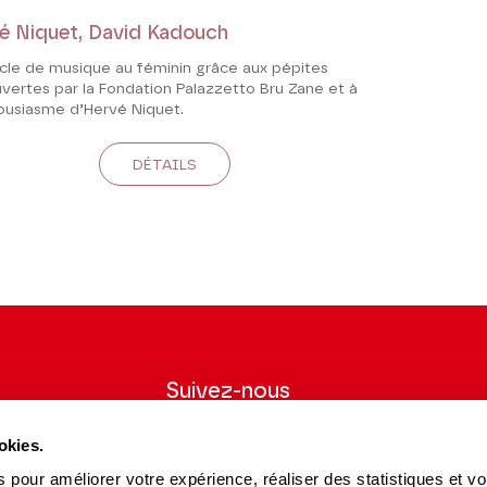
é Niquet, David Kadouch
ècle de musique au féminin grâce aux pépites
vertes par la Fondation Palazzetto Bru Zane et à
housiasme d’Hervé Niquet.
DÉTAILS
Suivez-nous
wsletter pour
Suivez-nous sur les réseaux sociaux et
okies.
ns du Théâtre.
soyez informés en temps réel.
 pour améliorer votre expérience, réaliser des statistiques et v