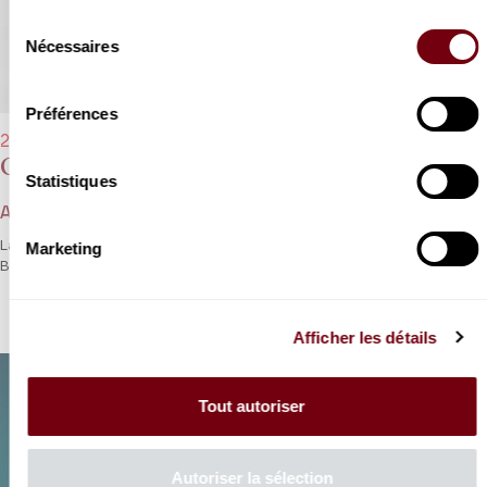
Sélection
Nécessaires
du
consentement
Préférences
29/11/2023 - 20h00
Orchestre de chambre de Paris
Statistiques
Antje Weithaas
La violoniste et chef Antje Weithaas chez Haydn, Hartmann et
Marketing
Brahms : du tragique à la félicité.
Afficher les détails
Tout autoriser
Autoriser la sélection