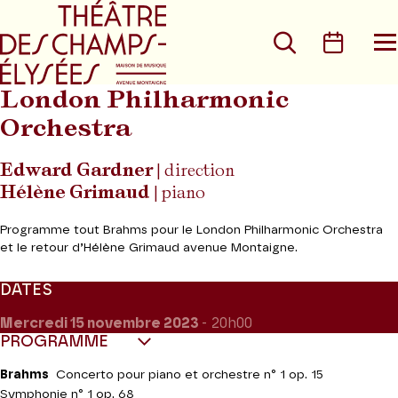
Aller au menu principal
Aller au conte
Rechercher
Calen
O
le
m
London Philharmonic
Orchestra
Edward Gardner
| direction
Hélène Grimaud
| piano
Programme tout Brahms pour le London Philharmonic Orchestra
et le retour d’Hélène Grimaud avenue Montaigne.
DATES
Mercredi 15
novembre 2023
- 20h00
PROGRAMME
Brahms
Concerto pour piano et orchestre n° 1 op. 15
Symphonie n° 1 op. 68