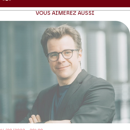
représenter un retour à la forme classique de la symphonie, alors
que la mode était déjà tournée vers des formes de « musiques à
VOUS AIMEREZ AUSSI
programmes » prisées des romantiques tardifs. Depuis, les quatre
symphonies et les deux concertos pour piano que Brahms
composa font partie des pièces les plus jouées dans le monde. Et
quand on sait le lien si particulier qu’Hélène Grimaud entretient
depuis longtemps avec Brahms, on se régale à l’avance de la
retrouver dans ce répertoire.
Production Théâtre des Champs-Elysées