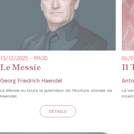
13/12/2025 - 19h30
06/0
Le Messie
Il
Georg Friedrich Haendel
Anto
Le Messie
ou toute la splendeur de l’écriture chorale de
La ver
Haendel.
incarn
DÉTAILS