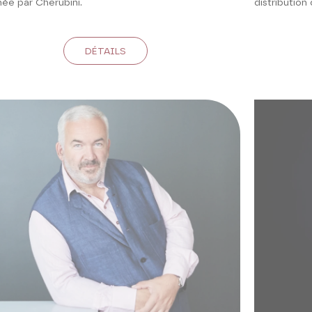
née par Cherubini.
distribution 
DÉTAILS