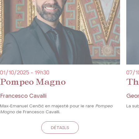
01/10/2025 - 19h30
07/1
Pompeo Magno
Th
Francesco Cavalli
Geor
Max-Emanuel Cenčić en majesté pour le rare
Pompeo
La su
Magno
de Francesco Cavalli.
DÉTAILS