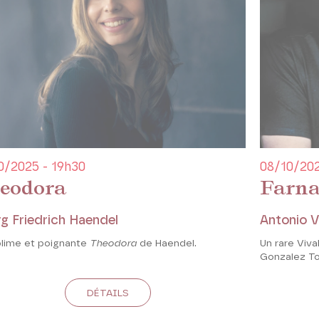
0/2025 - 19h30
08/10/202
eodora
Farna
g Friedrich Haendel
Antonio V
blime et poignante
Theodora
de Haendel.
Un rare Viv
Gonzalez To
DÉTAILS