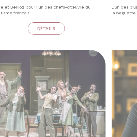
L’un des plu
e et Berlioz pour l’un des chefs-d’œuvre du
la baguette 
tisme français.
DÉTAILS