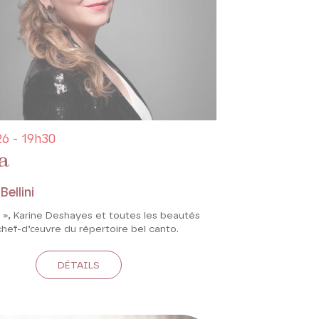
6 - 19h30
a
ellini
 », Karine Deshayes et toutes les beautés
chef-d’œuvre du répertoire bel canto.
DÉTAILS