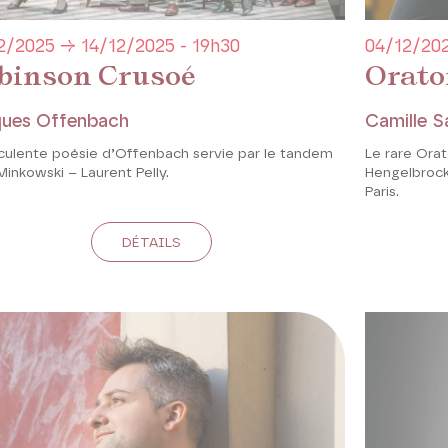
2/2025 → 14/12/2025 - 19h30
04/12/202
binson Crusoé
Orato
ues Offenbach
Camille S
uculente poésie d’Offenbach servie par le tandem
Le rare Ora
inkowski – Laurent Pelly.
Hengelbrock
Paris.
DÉTAILS