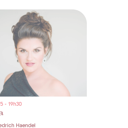
5 - 19h30
a
edrich Haendel