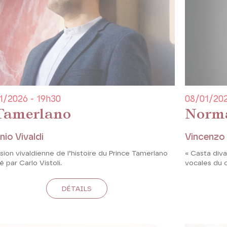
1/2026 - 19h30
08/01/202
 Tamerlano
Norm
nio Vivaldi
Vincenzo B
sion vivaldienne de l’histoire du Prince Tamerlano
« Casta diva
é par Carlo Vistoli.
vocales du 
DÉTAILS