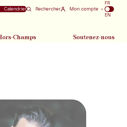
Choix
FR
de
Calendrier
Rechercher
Mon compte
la
EN
langue
Hors-Champs
Soutenez-nous