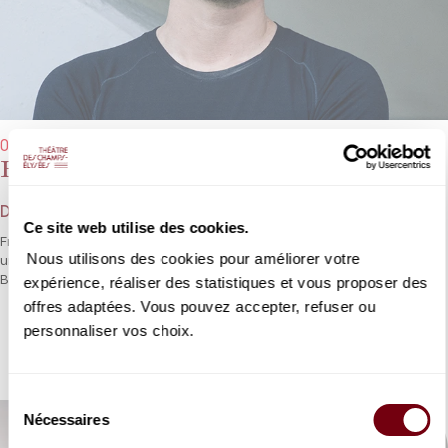
02/03/2024 - 20h00
Francesco Piemontesi
Debussy, Beethoven
Ce site web utilise des cookies.
Francesco Piemontesi a le sens de la clarté et des clairs-obscurs,
Nous utilisons des cookies pour améliorer votre
une qualité qui devrait faire merveille dans Debussy et
Beethoven.
expérience, réaliser des statistiques et vous proposer des
offres adaptées. Vous pouvez accepter, refuser ou
personnaliser vos choix.
DÉTAILS
Sélection
Nécessaires
du
consentement