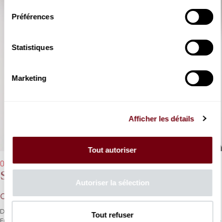
Préférences
Statistiques
Marketing
Afficher les détails
Tout autoriser
06/03/2024 - 20h00
Seong-Jin Cho
Autoriser la sélection
Chopin, Ravel, Liszt
Doté d’une époustouflante technique, Seong-Jin Cho, rare en
Tout refuser
France, n’en reste pas moins un interprète sachant mêler sobriété