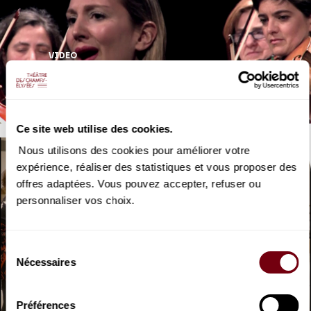
VIDEO
OPERA
Vannina Santoni
Les Noces de Figaro, Mozart
Ce site web utilise des cookies.
Nous utilisons des cookies pour améliorer votre
expérience, réaliser des statistiques et vous proposer des
offres adaptées. Vous pouvez accepter, refuser ou
personnaliser vos choix.
VIDEO
Sélection
OPERA | COULISSES
Nécessaires
du
Les Noces de Figaro
consentement
Mozart
Préférences