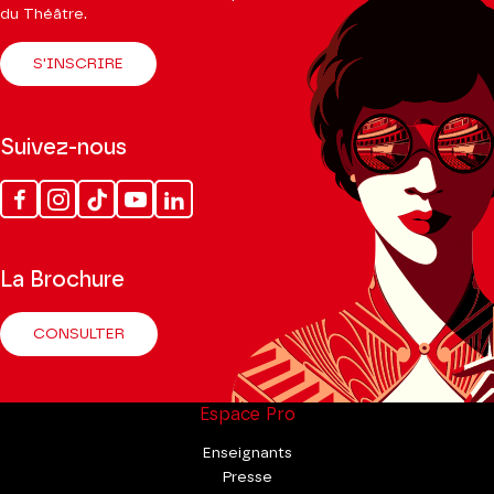
du Théâtre.
S'INSCRIRE
Suivez-nous
Facebook
Instagram
Tik
Youtube
Linkedin
Tok
La Brochure
CONSULTER
Espace Pro
Enseignants
Presse