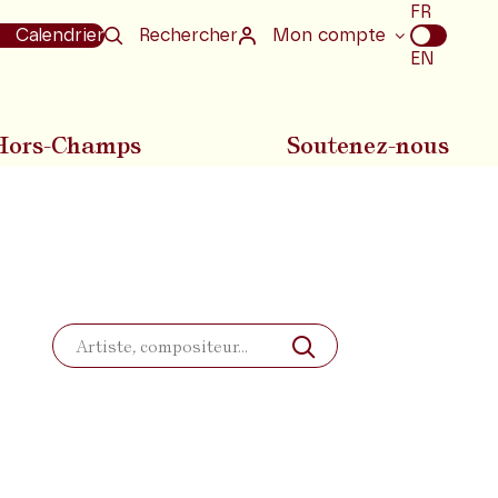
Choix
FR
de
Calendrier
Rechercher
Mon compte
la
EN
langue
Hors-Champs
Soutenez-nous
Rechercher