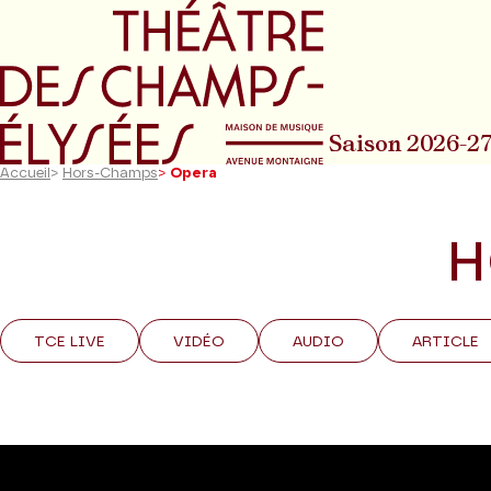
Aller au menu principal
Aller au conte
Saison 2026-2
Accueil
>
Hors-Champs
>
Opera
H
TCE LIVE
VIDÉO
AUDIO
ARTICLE