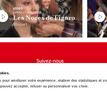
VIDEO
OPERA | COULISSES
Les Noces de Figaro
Mozart
Suivez-nous
wsletter pour
Suivez-nous sur les réseaux sociaux et
okies.
ns du Théâtre.
soyez informés en temps réel.
 pour améliorer votre expérience, réaliser des statistiques et v
Facebook
Instagram
Tik
Youtube
Linkedin
 pouvez accepter, refuser ou personnaliser vos choix.
S'INSCRIRE
Tok