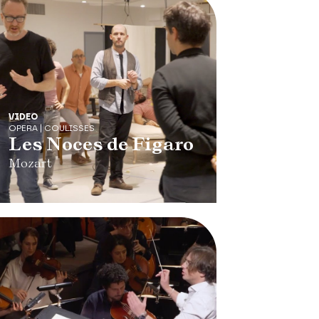
VIDEO
OPERA | COULISSES
Les Noces de Figaro
Mozart