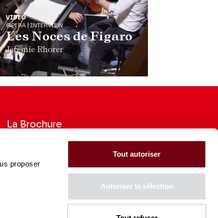
VIDEO
OPERA | INTERVIEW
Les Noces de Figaro
Jérémie Rhorer
La Brochure
Consultez la Brochure 2026-27
Tout autoriser
ous proposer
CONSULTER
Autoriser la sélection
Tout refuser