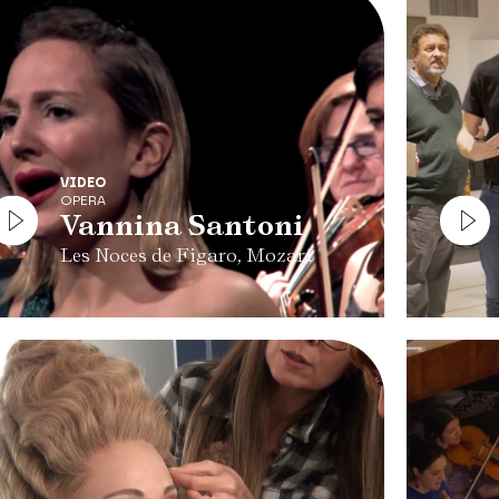
VIDEO
OPERA
Vannina Santoni
Les Noces de Figaro, Mozart