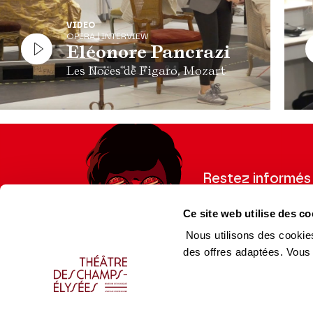
VIDEO
OPERA | INTERVIEW
Eléonore Pancrazi
Les Noces de Figaro, Mozart
Restez informés
Inscrivez-vous à la ne
Ce site web utilise des co
recevoir les informatio
Nous utilisons des cookies
des offres adaptées. Vous